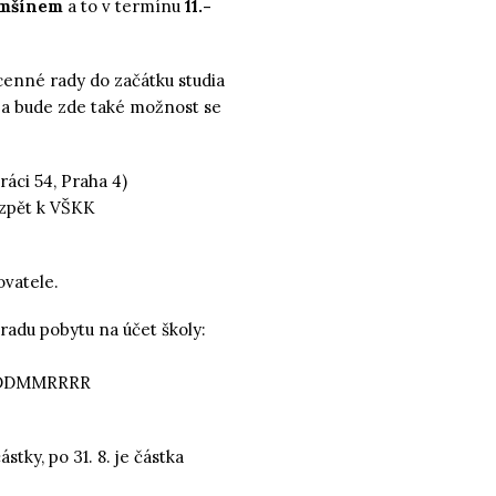
řemšínem
a to v termínu
11.-
 cenné rady do začátku studia
, a bude zde také možnost se
ci 54, Praha 4)
 zpět k VŠKK
ovatele.
radu pobytu na účet školy:
u DDMMRRRR
stky, po 31. 8. je částka