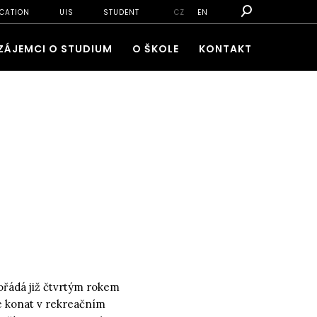
CATION
UIS
STUDENT
CZ
EN
ZÁJEMCI O STUDIUM
O ŠKOLE
KONTAKT
ořádá již čtvrtým rokem
de konat v rekreačním