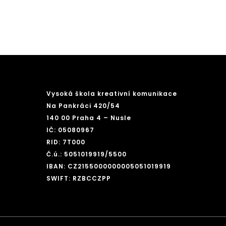
Vysoká škola kreativní komunikace
Na Pankráci 420/54
140 00 Praha 4 – Nusle
IČ: 05080967
RID: 7T000
Č.ú.: 5051019919/5500
IBAN: CZ2155000000005051019919
SWIFT: RZBCCZPP