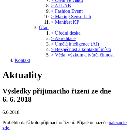
> Čtení ve vlaku
> AI LAB
> Fashion Event
> Making Sense Lab
> Manifest KP
Úřad
> Úřední deska
> Akreditace
> Umělá inteligence (AI)
> Bezpečnost a kontaktní místo
> Věda, výzkum a tvůrčí činnost
Kontakt
Aktuality
Výsledky přijímacího řízení ze dne
6. 6. 2018
6.6.2018
Proběhlo další kolo přijímacího řízení. Přijaté uchazeče
naleznete
zde.