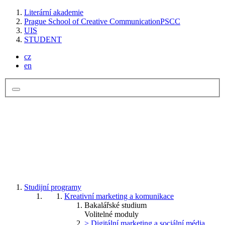
Literární akademie
Prague School of Creative Communication
PSCC
UIS
STUDENT
cz
en
Studijní programy
Kreativní marketing a komunikace
Bakalářské studium
Volitelné moduly
> Digitální marketing a sociální média