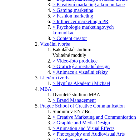
> Kreativní marketing a komunikace
> Gaming marketing
> Fashion marketing
> Influencer marketing a PR
> Psychologie marketingových
komunikací
> Content creator
Vizuální tvorba
Bakalářské studium
Volitelné moduly
> Video-foto produkce
> Grafický a mediální design
> Animace a vizuální efekty
Literární tvorba
> Nyní na Akademii Michael
MBA
Dvouleté studium MBA
> Brand Management
Prague School of Creative Communication
Studium v EN / Bc.
> Creative Marketing and Communication
> Graphic and Media Design
> Animation and Visual Effects
> Photography and Audiovisual Arts
> Creative writing