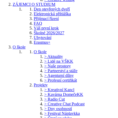
ZÁJEMCI O STUDIUM
Den otevřených dveří
Elektronická přihláška
Přijímací řízení
FAQ
Váš první krok
Školné 2026/2027
Ubytování
Erasmus+
O škole
O škole
> Aktuality
> Lidé na VŠKK
> Naše prostory
> Partnerství a stáže
> Agenturní dílny
> Profesní certifikát
Projekty
> Kreativní Kancl
> Kavárna DomečeKK
> Radio Cut
> Creative Chat Podcast
> Dny osobností
> Festival Náplavkka