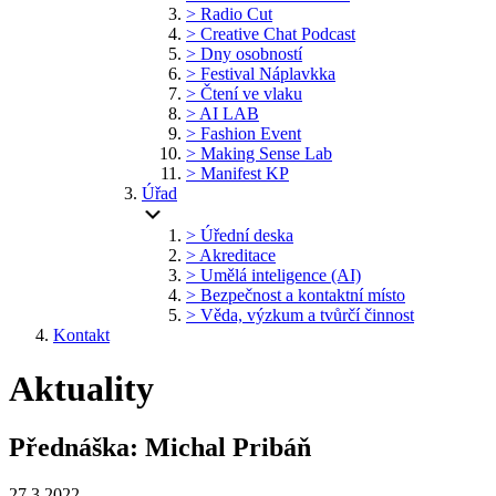
> Radio Cut
> Creative Chat Podcast
> Dny osobností
> Festival Náplavkka
> Čtení ve vlaku
> AI LAB
> Fashion Event
> Making Sense Lab
> Manifest KP
Úřad
> Úřední deska
> Akreditace
> Umělá inteligence (AI)
> Bezpečnost a kontaktní místo
> Věda, výzkum a tvůrčí činnost
Kontakt
Aktuality
Přednáška: Michal Pribáň
27.3.2022