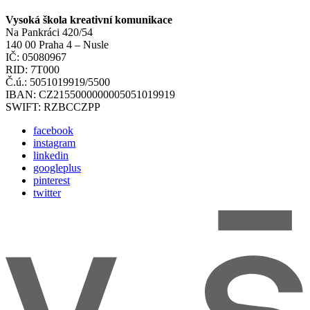
Vysoká škola kreativní komunikace
Na Pankráci 420/54
140 00 Praha 4 – Nusle
IČ: 05080967
RID: 7T000
Č.ú.: 5051019919/5500
IBAN: CZ2155000000005051019919
SWIFT: RZBCCZPP
facebook
instagram
linkedin
googleplus
pinterest
twitter