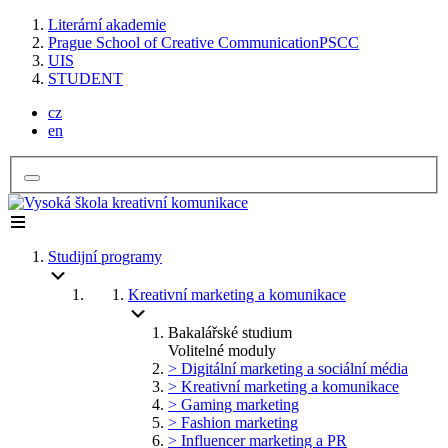
Literární akademie
Prague School of Creative Communication
PSCC
UIS
STUDENT
cz
en
Studijní programy
Kreativní marketing a komunikace
Bakalářské studium
Volitelné moduly
> Digitální marketing a sociální média
> Kreativní marketing a komunikace
> Gaming marketing
> Fashion marketing
> Influencer marketing a PR