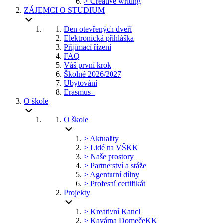
> Creative writing
ZÁJEMCI O STUDIUM
Den otevřených dveří
Elektronická přihláška
Přijímací řízení
FAQ
Váš první krok
Školné 2026/2027
Ubytování
Erasmus+
O škole
O škole
> Aktuality
> Lidé na VŠKK
> Naše prostory
> Partnerství a stáže
> Agenturní dílny
> Profesní certifikát
Projekty
> Kreativní Kancl
> Kavárna DomečeKK