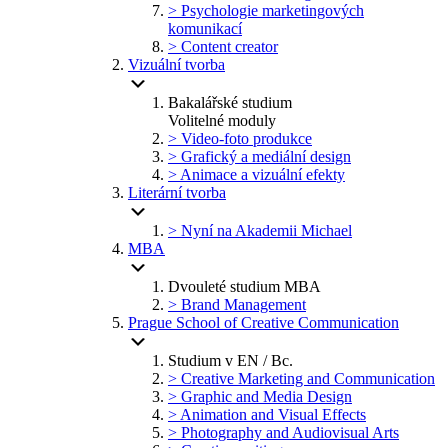
> Psychologie marketingových
komunikací
> Content creator
Vizuální tvorba
Bakalářské studium
Volitelné moduly
> Video-foto produkce
> Grafický a mediální design
> Animace a vizuální efekty
Literární tvorba
> Nyní na Akademii Michael
MBA
Dvouleté studium MBA
> Brand Management
Prague School of Creative Communication
Studium v EN / Bc.
> Creative Marketing and Communication
> Graphic and Media Design
> Animation and Visual Effects
> Photography and Audiovisual Arts