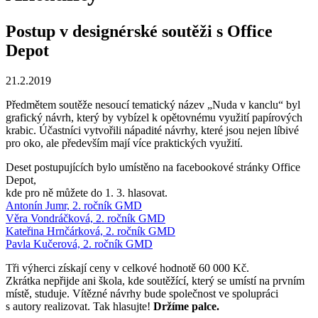
Postup v designérské soutěži s Office
Depot
21.2.2019
Předmětem soutěže nesoucí tematický název „Nuda v kanclu“ byl
grafický návrh, který by vybízel k opětovnému využití papírových
krabic. Účastníci vytvořili nápadité návrhy, které jsou nejen líbivé
pro oko, ale především mají více praktických využití.
Deset postupujících bylo umístěno na facebookové stránky Office
Depot,
kde pro ně můžete do 1. 3. hlasovat.
Antonín Jumr, 2. ročník GMD
Věra Vondráčková, 2. ročník GMD
Kateřina Hrnčárková, 2. ročník GMD
Pavla Kučerová, 2. ročník GMD
Tři výherci získají ceny v celkové hodnotě 60 000 Kč.
Zkrátka nepřijde ani škola, kde soutěžící, který se umístí na prvním
místě, studuje. Vítězné návrhy bude společnost ve spolupráci
s autory realizovat. Tak hlasujte!
Držíme palce.