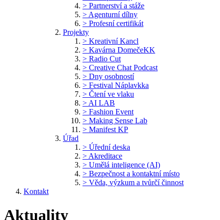
> Partnerství a stáže
> Agenturní dílny
> Profesní certifikát
Projekty
> Kreativní Kancl
> Kavárna DomečeKK
> Radio Cut
> Creative Chat Podcast
> Dny osobností
> Festival Náplavkka
> Čtení ve vlaku
> AI LAB
> Fashion Event
> Making Sense Lab
> Manifest KP
Úřad
> Úřední deska
> Akreditace
> Umělá inteligence (AI)
> Bezpečnost a kontaktní místo
> Věda, výzkum a tvůrčí činnost
Kontakt
Aktuality