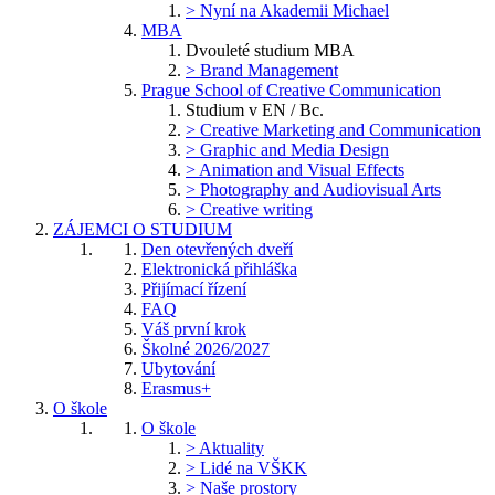
> Nyní na Akademii Michael
MBA
Dvouleté studium MBA
> Brand Management
Prague School of Creative Communication
Studium v EN / Bc.
> Creative Marketing and Communication
> Graphic and Media Design
> Animation and Visual Effects
> Photography and Audiovisual Arts
> Creative writing
ZÁJEMCI O STUDIUM
Den otevřených dveří
Elektronická přihláška
Přijímací řízení
FAQ
Váš první krok
Školné 2026/2027
Ubytování
Erasmus+
O škole
O škole
> Aktuality
> Lidé na VŠKK
> Naše prostory