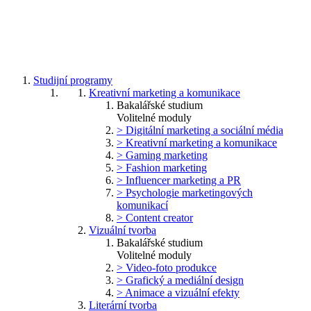
Studijní programy
Kreativní marketing a komunikace
Bakalářské studium
Volitelné moduly
> Digitální marketing a sociální média
> Kreativní marketing a komunikace
> Gaming marketing
> Fashion marketing
> Influencer marketing a PR
> Psychologie marketingových
komunikací
> Content creator
Vizuální tvorba
Bakalářské studium
Volitelné moduly
> Video-foto produkce
> Grafický a mediální design
> Animace a vizuální efekty
Literární tvorba