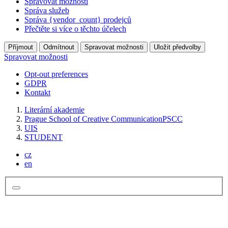
Spravovat možnosti
Správa služeb
Správa {vendor_count} prodejců
Přečtěte si více o těchto účelech
Příjmout
Odmítnout
Spravovat možnosti
Uložit předvolby
Spravovat možnosti
Opt-out preferences
GDPR
Kontakt
Literární akademie
Prague School of Creative Communication
PSCC
UIS
STUDENT
cz
en