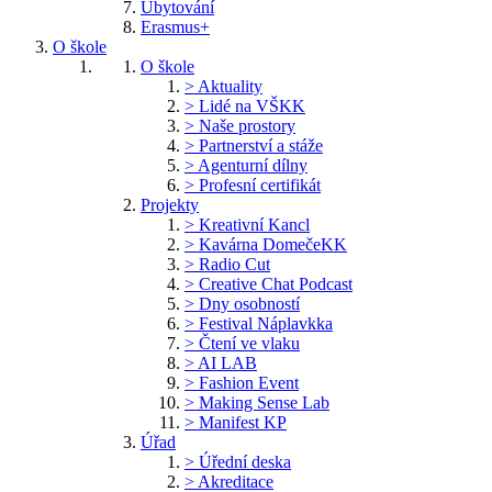
Ubytování
Erasmus+
O škole
O škole
> Aktuality
> Lidé na VŠKK
> Naše prostory
> Partnerství a stáže
> Agenturní dílny
> Profesní certifikát
Projekty
> Kreativní Kancl
> Kavárna DomečeKK
> Radio Cut
> Creative Chat Podcast
> Dny osobností
> Festival Náplavkka
> Čtení ve vlaku
> AI LAB
> Fashion Event
> Making Sense Lab
> Manifest KP
Úřad
> Úřední deska
> Akreditace