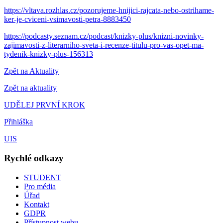
https://vltava.rozhlas.cz/
pozorujeme-hnijici-rajcata-
nebo-ostrihame-
ker-je-cviceni-
vsimavosti-petra-8883450
https://podcasty.seznam.cz/
podcast/knizky-plus/knizni-
novinky-
zajimavosti-z-
literarniho-sveta-i-recenze-
titulu-pro-vas-opet-ma-
tydenik-knizky-plus-156313
Zpět na Aktuality
Zpět na aktuality
UDĚLEJ PRVNÍ KROK
Přihláška
UIS
Rychlé odkazy
STUDENT
Pro média
Úřad
Kontakt
GDPR
Přístupnost webu