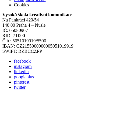
Cookies
Vysoká škola kreativní komunikace
Na Pankráci 420/54
140 00 Praha 4 – Nusle
IČ: 05080967
RID: 7T000
Č.ú.: 5051019919/5500
IBAN: CZ2155000000005051019919
SWIFT: RZBCCZPP
facebook
instagram
linkedin
googleplus
pinterest
twitter