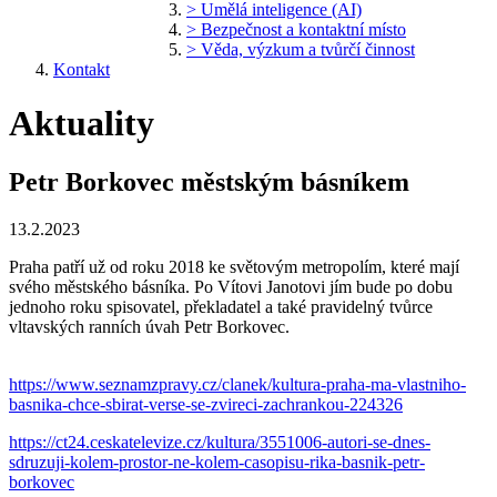
> Umělá inteligence (AI)
> Bezpečnost a kontaktní místo
> Věda, výzkum a tvůrčí činnost
Kontakt
Aktuality
Petr Borkovec městským básníkem
13.2.2023
Praha patří už od roku 2018 ke světovým metropolím, které mají
svého městského básníka. Po Vítovi Janotovi jím bude po dobu
jednoho roku spisovatel, překladatel a také pravidelný tvůrce
vltavských ranních úvah Petr Borkovec.
https://www.seznamzpravy.cz/
clanek/kultura-praha-ma-
vlastniho-
basnika-chce-sbirat-
verse-se-zvireci-zachrankou-
224326
https://ct24.ceskatelevize.cz/
kultura/3551006-autori-se-
dnes-
sdruzuji-kolem-prostor-
ne-kolem-casopisu-rika-basnik-
petr-
borkovec