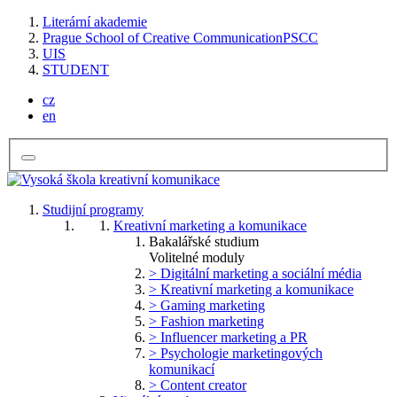
Literární akademie
Prague School of Creative Communication
PSCC
UIS
STUDENT
cz
en
Studijní programy
Kreativní marketing a komunikace
Bakalářské studium
Volitelné moduly
> Digitální marketing a sociální média
> Kreativní marketing a komunikace
> Gaming marketing
> Fashion marketing
> Influencer marketing a PR
> Psychologie marketingových
komunikací
> Content creator