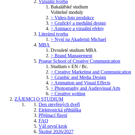
Vizuální tvorba
Bakalářské studium
Volitelné moduly
> Video-foto produkce
> Grafický a mediální design
> Animace a vizuální efekty
Literární tvorba
> Nyní na Akademii Michael
MBA
Dvouleté studium MBA
> Brand Management
Prague School of Creative Communication
Studium v EN / Bc.
> Creative Marketing and Communication
> Graphic and Media Design
> Animation and Visual Effects
> Photography and Audiovisual Arts
> Creative writing
ZÁJEMCI O STUDIUM
Den otevřených dveří
Elektronická přihláška
Přijímací řízení
FAQ
Váš první krok
Školné 2026/2027