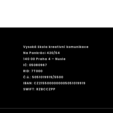
Vysoká škola kreativní komunikace
Na Pankráci 420/54
140 00 Praha 4 – Nusle
IČ: 05080967
RID: 7T000
Č.ú.: 5051019919/5500
IBAN: CZ2155000000005051019919
SWIFT: RZBCCZPP