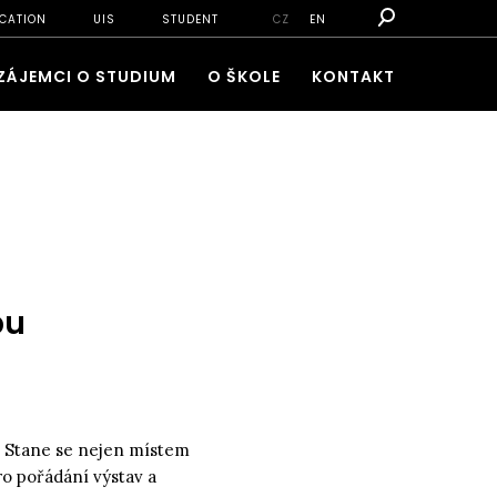
CATION
UIS
STUDENT
CZ
EN
ZÁJEMCI O STUDIUM
O ŠKOLE
KONTAKT
bu
k. Stane se nejen místem
ro pořádání výstav a