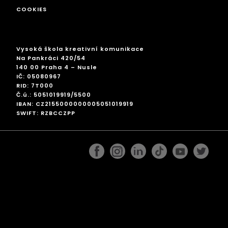
COOKIES
Vysoká škola kreativní komunikace
Na Pankráci 420/54
140 00 Praha 4 – Nusle
IČ: 05080967
RID: 7T000
Č.ú.: 5051019919/5500
IBAN: CZ2155000000005051019919
SWIFT: RZBCCZPP
facebook
instagram
linkedin
googleplus
pinterest
twitter