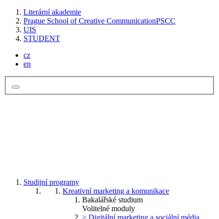
Literární akademie
Prague School of Creative Communication
PSCC
UIS
STUDENT
cz
en
Studijní programy
Kreativní marketing a komunikace
Bakalářské studium
Volitelné moduly
> Digitální marketing a sociální média