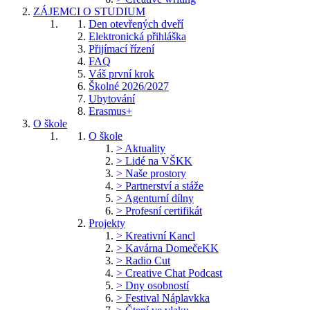
ZÁJEMCI O STUDIUM
Den otevřených dveří
Elektronická přihláška
Přijímací řízení
FAQ
Váš první krok
Školné 2026/2027
Ubytování
Erasmus+
O škole
O škole
> Aktuality
> Lidé na VŠKK
> Naše prostory
> Partnerství a stáže
> Agenturní dílny
> Profesní certifikát
Projekty
> Kreativní Kancl
> Kavárna DomečeKK
> Radio Cut
> Creative Chat Podcast
> Dny osobností
> Festival Náplavkka