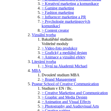
> Kreativní marketing a komunikace
> Gaming marketing
> Fashion marketing
> Influencer marketing a PR
> Psychologie marketingových
komunikací
> Content creator
Vizuální tvorba
Bakalářské studium
Volitelné moduly
> Video-foto produkce
> Grafický a mediální design
> Animace a vizuální efekty
Literární tvorba
> Nyní na Akademii Michael
MBA
Dvouleté studium MBA
> Brand Management
Prague School of Creative Communication
Studium v EN / Bc.
> Creative Marketing and Communication
> Graphic and Media Design
> Animation and Visual Effects
> Photography and Audiovisual Arts
> Creative writing