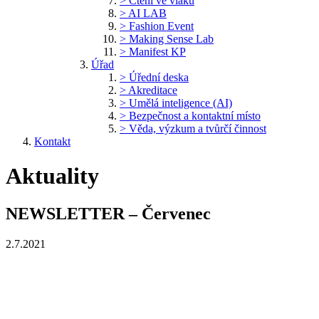
> Čtení ve vlaku
> AI LAB
> Fashion Event
> Making Sense Lab
> Manifest KP
Úřad
> Úřední deska
> Akreditace
> Umělá inteligence (AI)
> Bezpečnost a kontaktní místo
> Věda, výzkum a tvůrčí činnost
Kontakt
Aktuality
NEWSLETTER – Červenec
2.7.2021