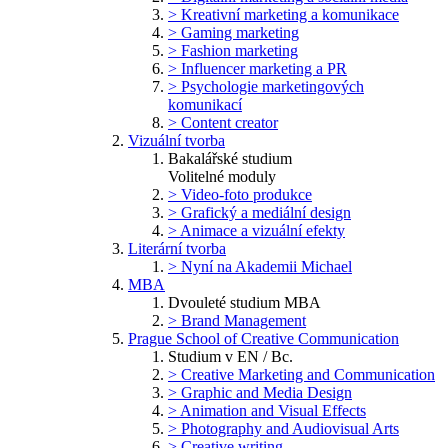
> Kreativní marketing a komunikace
> Gaming marketing
> Fashion marketing
> Influencer marketing a PR
> Psychologie marketingových
komunikací
> Content creator
Vizuální tvorba
Bakalářské studium
Volitelné moduly
> Video-foto produkce
> Grafický a mediální design
> Animace a vizuální efekty
Literární tvorba
> Nyní na Akademii Michael
MBA
Dvouleté studium MBA
> Brand Management
Prague School of Creative Communication
Studium v EN / Bc.
> Creative Marketing and Communication
> Graphic and Media Design
> Animation and Visual Effects
> Photography and Audiovisual Arts
> Creative writing