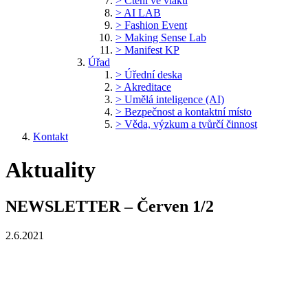
> Čtení ve vlaku
> AI LAB
> Fashion Event
> Making Sense Lab
> Manifest KP
Úřad
> Úřední deska
> Akreditace
> Umělá inteligence (AI)
> Bezpečnost a kontaktní místo
> Věda, výzkum a tvůrčí činnost
Kontakt
Aktuality
NEWSLETTER – Červen 1/2
2.6.2021