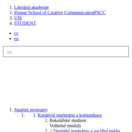
Literární akademie
Prague School of Creative Communication
PSCC
UIS
STUDENT
cz
en
Studijní programy
Kreativní marketing a komunikace
Bakalářské studium
Volitelné moduly
> Digitální marketing a sociální média