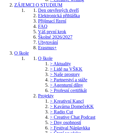
ZÁJEMCI O STUDIUM
Den otevřených dveří
Elektronická přihláška
Přijímací řízení
FAQ
Váš první krok
Školné 2026/2027
Ubytování
Erasmus+
O škole
O škole
> Aktuality
> Lidé na VŠKK
> Naše prostory
> Partnerství a stáže
> Agenturní dílny
> Profesní certifikát
Projekty
> Kreativní Kancl
> Kavárna DomečeKK
> Radio Cut
> Creative Chat Podcast
> Dny osobností
> Festival Náplavkka