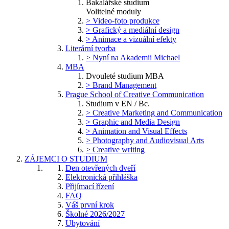
Bakalářské studium
Volitelné moduly
> Video-foto produkce
> Grafický a mediální design
> Animace a vizuální efekty
Literární tvorba
> Nyní na Akademii Michael
MBA
Dvouleté studium MBA
> Brand Management
Prague School of Creative Communication
Studium v EN / Bc.
> Creative Marketing and Communication
> Graphic and Media Design
> Animation and Visual Effects
> Photography and Audiovisual Arts
> Creative writing
ZÁJEMCI O STUDIUM
Den otevřených dveří
Elektronická přihláška
Přijímací řízení
FAQ
Váš první krok
Školné 2026/2027
Ubytování