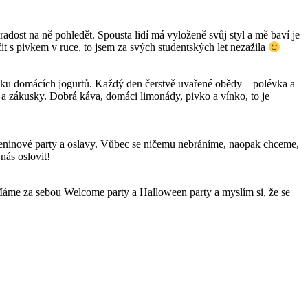
e radost na ně pohledět. Spousta lidí má vyloženě svůj styl a mě baví je
t s pivkem v ruce, to jsem za svých studentských let nezažila
dku domácích jogurtů. Každý den čerstvě uvařené obědy – polévka a
 a zákusky. Dobrá káva, domáci limonády, pivko a vínko, to je
zeninové party a oslavy. Vůbec se ničemu nebráníme, naopak chceme,
nás oslovit!
í. Máme za sebou Welcome party a Halloween party a myslím si, že se