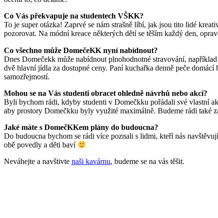
Co Vás překvapuje na studentech VŠKK?
To je super otázka! Zaprvé se nám strašně líbí, jak jsou tito lidé kreat
pozorovat. Na módní kreace některých dětí se těším každý den, opra
Co všechno může DomečeKK nyní nabídnout?
Dnes Domečekk může nabídnout plnohodnotné stravování, například sn
dvě hlavní jídla za dostupné ceny. Paní kuchařka denně peče domácí 
samozřejmostí.
Mohou se na Vás studenti obracet ohledně návrhů nebo akcí?
Byli bychom rádi, kdyby studenti v Domečkku pořádali své vlastní a
aby prostory Domečkku byly využité maximálně. Budeme rádi také za 
Jaké máte s DomečKKem plány do budoucna?
Do budoucna bychom se rádi více poznali s lidmi, kteří nás navštěvují
obě povedly a děti baví
Neváhejte a navštivte
naši kavárnu
, budeme se na vás těšit.