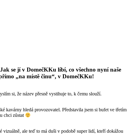
ak se jí v DomečKKu líbí, co všechno nyní naše
k přímo „na místě činu“, v DomečKKu!
lím si, že název přesně vystihuje to, k čemu slouží.
ké kavárny hledá provozovatel. Představila jsem si bufet ve třetím
tu chci zůstat
 vizuálně, ale teď to má duši v podobě super lidí, kteří dokážou