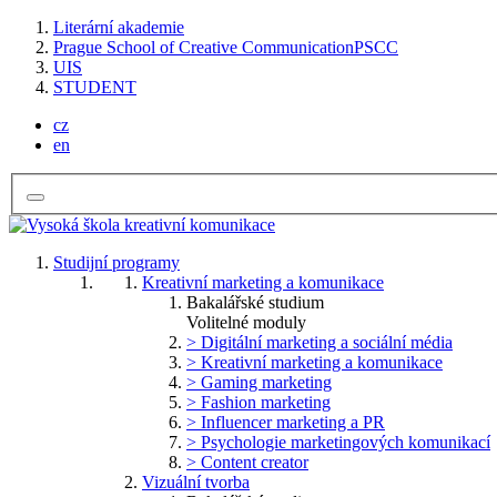
Literární akademie
Prague School of Creative Communication
PSCC
UIS
STUDENT
cz
en
Studijní programy
Kreativní marketing a komunikace
Bakalářské studium
Volitelné moduly
> Digitální marketing a sociální média
> Kreativní marketing a komunikace
> Gaming marketing
> Fashion marketing
> Influencer marketing a PR
> Psychologie marketingových komunikací
> Content creator
Vizuální tvorba