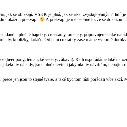
ivní, jak se oblékají. VŠKK je plná, jak se říká, „vystajlovaných“ lidí, j
vdu dokážou překvapit
A překvapuje mě osobně to, že se dokážou uči
ídaně – plněné bagetky, croissanty, omelety, připravujeme také nabí
buchty, koblížky, koláče. Od paní cukrářky zase máme výborné dortíky
kce (beer pong, tématické večery, zábavu). Rádi uspořádáme také naro
jakékoliv nápady, jsme plně otevřeni jakýmkoliv návrhům, nebojte se 
, přece jen jsou to stejné tváře, a také bychom rádi pořádali více akc