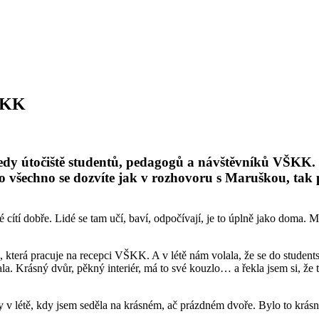
čeKK
 útočiště studentů, pedagogů a návštěvníků VŠKK. J
 To všechno se dozvíte jak v rozhovoru s Maruškou, ta
tí dobře. Lidé se tam učí, baví, odpočívají, je to úplně jako doma. Mys
, která pracuje na recepci VŠKK. A v létě nám volala, že se do students
la. Krásný dvůr, pěkný interiér, má to své kouzlo… a řekla jsem si, že 
 v létě, kdy jsem seděla na krásném, ač prázdném dvoře. Bylo to krásné