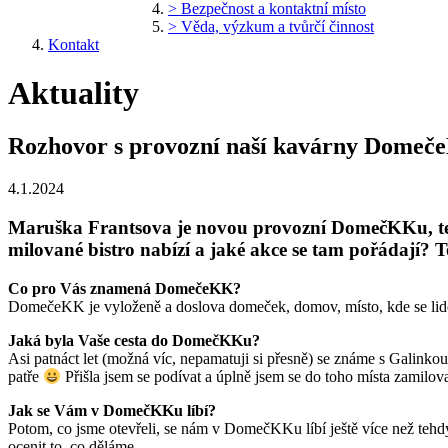
> Bezpečnost a kontaktní místo
> Věda, výzkum a tvůrčí činnost
Kontakt
Aktuality
Rozhovor s provozní naší kavárny Dome
4.1.2024
Maruška Frantsova je novou provozní DomečKKu, tedy
milované bistro nabízí a jaké akce se tam pořádají?
Co pro Vás znamená DomečeKK?
DomečeKK je vyloženě a doslova domeček, domov, místo, kde se lidé cí
Jaká byla Vaše cesta do DomečKKu?
Asi patnáct let (možná víc, nepamatuji si přesně) se známe s Galinkou
patře
Přišla jsem se podívat a úplně jsem se do toho místa zamilova
Jak se Vám v DomečKKu líbí?
Potom, co jsme otevřeli, se nám v DomečKKu líbí ještě více než tehdy
ocenit to, co děláme.