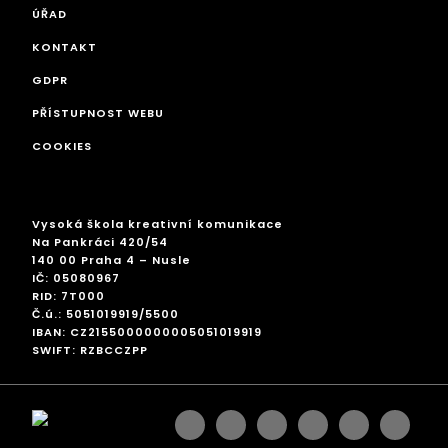
ÚŘAD
KONTAKT
GDPR
PŘÍSTUPNOST WEBU
COOKIES
Vysoká škola kreativní komunikace
Na Pankráci 420/54
140 00 Praha 4 – Nusle
IČ: 05080967
RID: 7T000
Č.ú.: 5051019919/5500
IBAN: CZ2155000000005051019919
SWIFT: RZBCCZPP
facebook
instagram
linkedin
googleplus
pinterest
twitter