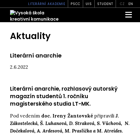
LITERÁRNÍ AKADEMIE
PSCC
UIS
STUDENT
CZ
EN
Aktuality
Literární anarchie
2.6.2022
Literární anarchie, rozhlasový autorský
magazín studentů 1. ročníku
magisterského studia LT-MK.
Pod vedením
doc. Ireny Žantovské
připravili
J.
Zákostelecká, Š. Luhanová, D. Straková, S. Vůchová, N.
Dočekalová, A. Ardesová, M. Praslička a M. Atreides.