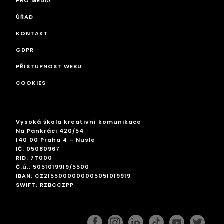
PRO MÉDIA
ÚŘAD
KONTAKT
GDPR
PŘÍSTUPNOST WEBU
COOKIES
Vysoká škola kreativní komunikace
Na Pankráci 420/54
140 00 Praha 4 – Nusle
IČ: 05080967
RID: 7T000
Č.ú.: 5051019919/5500
IBAN: CZ2155000000005051019919
SWIFT: RZBCCZPP
facebook
instagram
linkedin
googleplus
pinterest
twitter