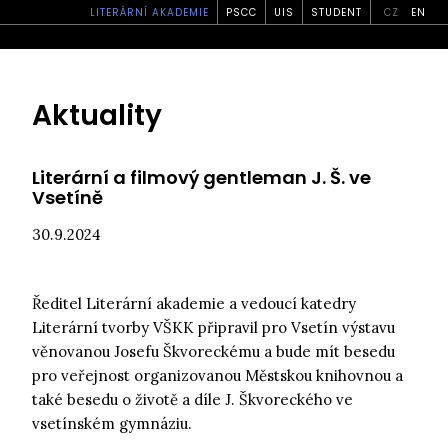
LITERÁRNÍ AKADEMIE
PSCC
UIS
STUDENT
CZ
EN
Aktuality
Literární a filmový gentleman J. Š. ve
Vsetíně
30.9.2024
Ředitel Literární akademie a vedoucí katedry
Literární tvorby VŠKK připravil pro Vsetín výstavu
věnovanou Josefu Škvoreckému a bude mít besedu
pro veřejnost organizovanou Městskou knihovnou a
také besedu o životě a díle J. Škvoreckého ve
vsetínském gymnáziu.