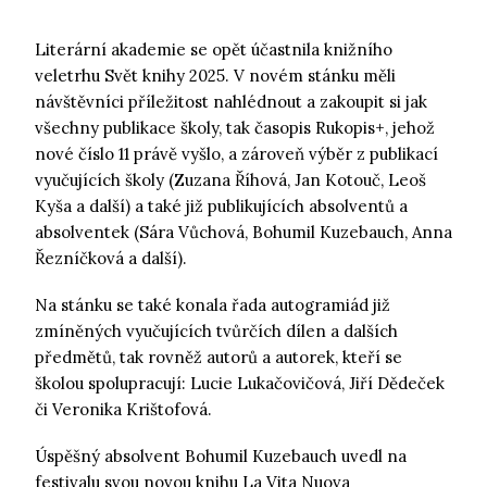
Literární akademie se opět účastnila knižního
veletrhu Svět knihy 2025. V novém stánku měli
návštěvníci příležitost nahlédnout a zakoupit si jak
všechny publikace školy, tak časopis Rukopis+, jehož
nové číslo 11 právě vyšlo, a zároveň výběr z publikací
vyučujících školy (Zuzana Říhová, Jan Kotouč, Leoš
Kyša a další) a také již publikujících absolventů a
absolventek (Sára Vůchová, Bohumil Kuzebauch, Anna
Řezníčková a další).
Na stánku se také konala řada autogramiád již
zmíněných vyučujících tvůrčích dílen a dalších
předmětů, tak rovněž autorů a autorek, kteří se
školou spolupracují: Lucie Lukačovičová, Jiří Dědeček
či Veronika Krištofová.
Úspěšný absolvent Bohumil Kuzebauch uvedl na
festivalu svou novou knihu La Vita Nuova