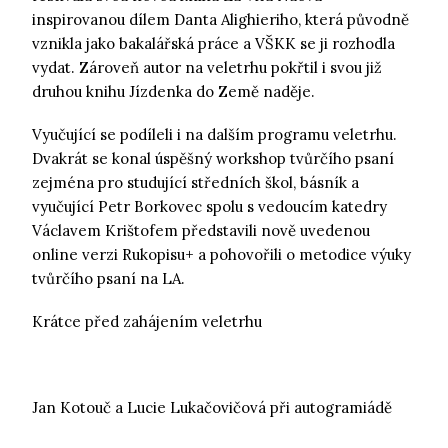
inspirovanou dílem Danta Alighieriho, která původně
vznikla jako bakalářská práce a VŠKK se ji rozhodla
vydat. Zároveň autor na veletrhu pokřtil i svou již
druhou knihu Jízdenka do Země naděje.
Vyučující se podíleli i na dalším programu veletrhu.
Dvakrát se konal úspěšný workshop tvůrčího psaní
zejména pro studující středních škol, básník a
vyučující Petr Borkovec spolu s vedoucím katedry
Václavem Krištofem představili nově uvedenou
online verzi Rukopisu+ a pohovořili o metodice výuky
tvůrčího psaní na LA.
Krátce před zahájením veletrhu
Jan Kotouč a Lucie Lukačovičová při autogramiádě