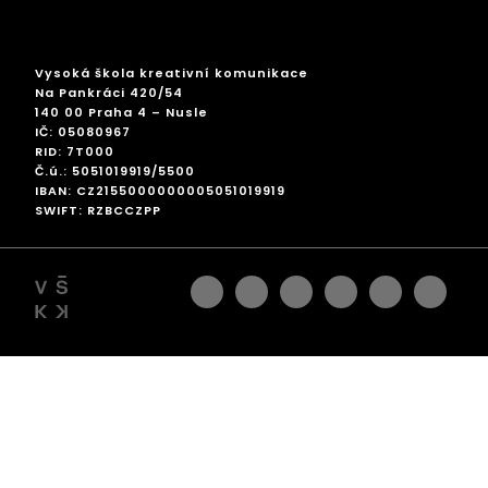
Vysoká škola kreativní komunikace
Na Pankráci 420/54
140 00 Praha 4 – Nusle
IČ: 05080967
RID: 7T000
Č.ú.: 5051019919/5500
IBAN: CZ2155000000005051019919
SWIFT: RZBCCZPP
facebook
instagram
linkedin
googleplus
pinterest
twitter