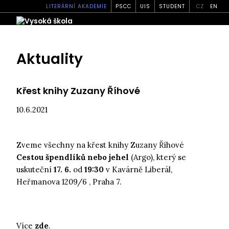
LITERÁRNÍ AKADEMIE
PSCC
UIS
STUDENT
CZ
EN
Aktuality
Křest knihy Zuzany Říhové
10.6.2021
Zveme všechny na křest knihy Zuzany Říhové
Cestou špendlíků nebo jehel
(Argo), který se
uskuteční
17. 6.
od
19:30
v Kavárně Liberál,
Heřmanova 1209/6 , Praha 7.
Více
zde
.