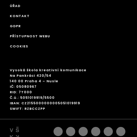
ÚŘAD
KONTAKT
GDPR
PŘÍSTUPNOST WEBU
COOKIES
Vysoká škola kreativní komunikace
Na Pankráci 420/54
140 00 Praha 4 – Nusle
IČ: 05080967
RID: 7T000
Č.ú.: 5051019919/5500
IBAN: CZ2155000000005051019919
SWIFT: RZBCCZPP
facebook
instagram
linkedin
googleplus
pinterest
twitter