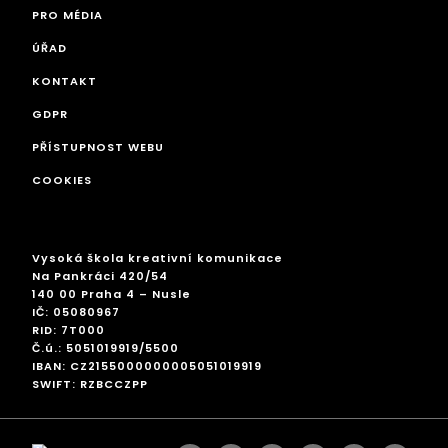
PRO MÉDIA
ÚŘAD
KONTAKT
GDPR
PŘÍSTUPNOST WEBU
COOKIES
Vysoká škola kreativní komunikace
Na Pankráci 420/54
140 00 Praha 4 – Nusle
IČ: 05080967
RID: 7T000
Č.ú.: 5051019919/5500
IBAN: CZ2155000000005051019919
SWIFT: RZBCCZPP