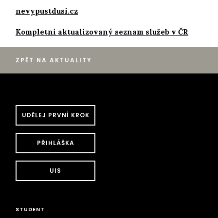
nevypustdusi.cz
Kompletní aktualizovaný seznam služeb v ČR
ZPĚT NA AKTUALITY
UDĚLEJ PRVNÍ KROK
PŘIHLÁŠKA
UIS
STUDENT