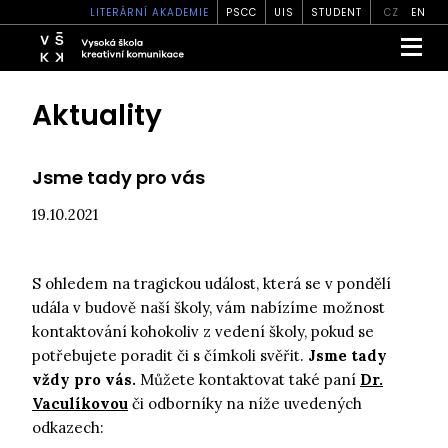
LITERÁRNÍ AKADEMIE
PSCC
UIS
STUDENT
CZ
EN
Aktuality
Jsme tady pro vás
19.10.2021
S ohledem na tragickou událost, která se v pondělí
udála v budově naší školy, vám nabízíme možnost
kontaktování kohokoliv z vedení školy, pokud se
potřebujete poradit či s čímkoli svěřit.
Jsme tady
vždy pro vás.
Můžete kontaktovat také paní
Dr.
Vaculíkovou
či odborníky na níže uvedených
odkazech: