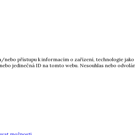
 a/nebo přístupu k informacím o zařízení, technologie jak
nebo jedinečná ID na tomto webu. Nesouhlas nebo odvolání 
ovat možnosti