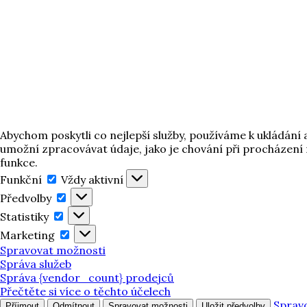
Abychom poskytli co nejlepší služby, používáme k ukládání
umožní zpracovávat údaje, jako je chování při procházení 
funkce.
Funkční
Funkční
Vždy aktivní
Předvolby
Předvolby
Statistiky
Statistiky
Marketing
Marketing
Spravovat možnosti
Správa služeb
Správa {vendor_count} prodejců
Přečtěte si více o těchto účelech
Sprav
Příjmout
Odmítnout
Spravovat možnosti
Uložit předvolby