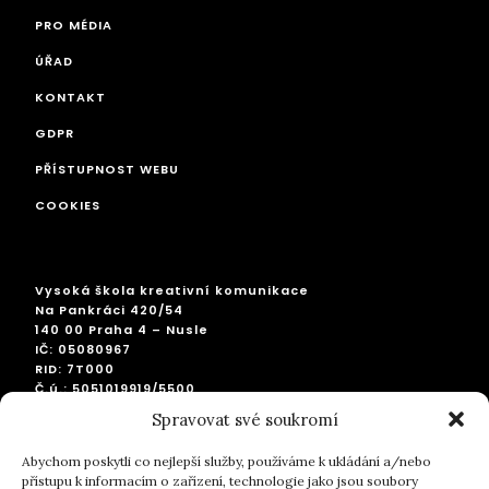
PRO MÉDIA
ÚŘAD
KONTAKT
GDPR
PŘÍSTUPNOST WEBU
COOKIES
Vysoká škola kreativní komunikace
Na Pankráci 420/54
140 00 Praha 4 – Nusle
IČ: 05080967
RID: 7T000
Č.ú.: 5051019919/5500
IBAN: CZ2155000000005051019919
Spravovat své soukromí
SWIFT: RZBCCZPP
Abychom poskytli co nejlepší služby, používáme k ukládání a/nebo
přístupu k informacím o zařízení, technologie jako jsou soubory