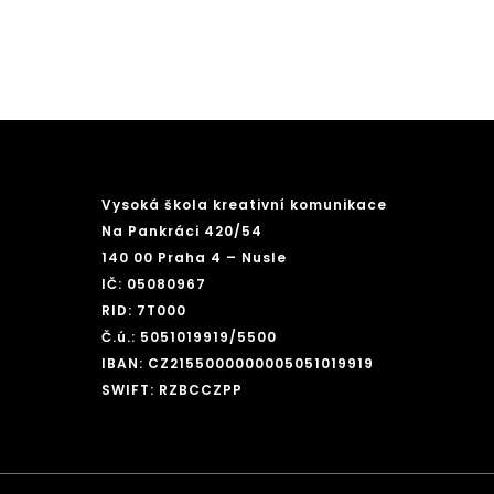
Vysoká škola kreativní komunikace
Na Pankráci 420/54
140 00 Praha 4 – Nusle
IČ: 05080967
RID: 7T000
Č.ú.: 5051019919/5500
IBAN: CZ2155000000005051019919
SWIFT: RZBCCZPP