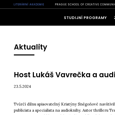
LITERÁRNÍ AKADEMIE
PRAGUE SCHOOL OF CREATIVE COMMUNI
STUDIJNÍ PROGRAMY
Aktuality
Host Lukáš Vavrečka a aud
23.5.2024
Tvůrčí dílnu spisovatelný Kristýny Sněgoňové navštívil
publicista a specialista na audioknihy. Autor thrilleru Te