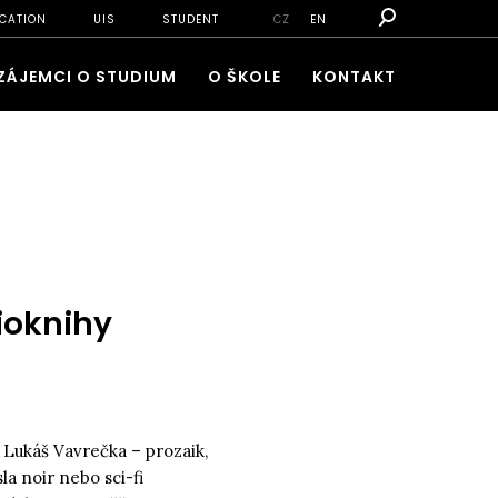
CATION
UIS
STUDENT
CZ
EN
ZÁJEMCI O STUDIUM
O ŠKOLE
KONTAKT
ioknihy
 Lukáš Vavrečka – prozaik,
sla noir nebo sci-fi