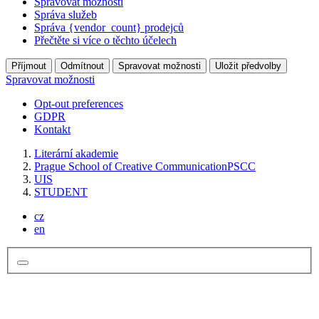
Spravovat možnosti
Správa služeb
Správa {vendor_count} prodejců
Přečtěte si více o těchto účelech
Příjmout
Odmítnout
Spravovat možnosti
Uložit předvolby
Spravovat možnosti
Opt-out preferences
GDPR
Kontakt
Literární akademie
Prague School of Creative Communication
PSCC
UIS
STUDENT
cz
en