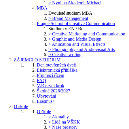
> Nyní na Akademii Michael
MBA
Dvouleté studium MBA
> Brand Management
Prague School of Creative Communication
Studium v EN / Bc.
> Creative Marketing and Communication
> Graphic and Media Design
> Animation and Visual Effects
> Photography and Audiovisual Arts
> Creative writing
ZÁJEMCI O STUDIUM
Den otevřených dveří
Elektronická přihláška
Přijímací řízení
FAQ
Váš první krok
Školné 2026/2027
Ubytování
Erasmus+
O škole
O škole
> Aktuality
> Lidé na VŠKK
> Naše prostory