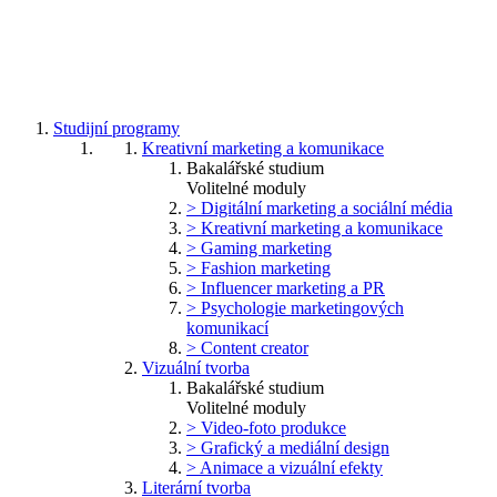
Studijní programy
Kreativní marketing a komunikace
Bakalářské studium
Volitelné moduly
> Digitální marketing a sociální média
> Kreativní marketing a komunikace
> Gaming marketing
> Fashion marketing
> Influencer marketing a PR
> Psychologie marketingových
komunikací
> Content creator
Vizuální tvorba
Bakalářské studium
Volitelné moduly
> Video-foto produkce
> Grafický a mediální design
> Animace a vizuální efekty
Literární tvorba