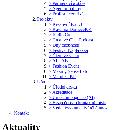
> Partnerství a stáže
> Agenturní dílny
> Profesní certifikát
Projekty
> Kreativní Kancl
> Kavárna DomečeKK
> Radio Cut
> Creative Chat Podcast
> Dny osobností
> Festival Náplavkka
> Čtení ve vlaku
> AI LAB
> Fashion Event
> Making Sense Lab
> Manifest KP
Úřad
> Úřední deska
> Akreditace
> Umělá inteligence (AI)
> Bezpečnost a kontaktní místo
> Věda, výzkum a tvůrčí činnost
Kontakt
Aktuality