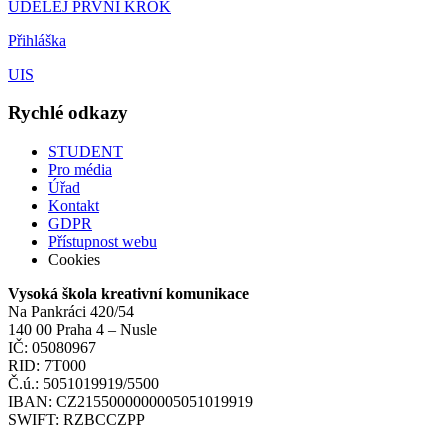
UDĚLEJ PRVNÍ KROK
Přihláška
UIS
Rychlé odkazy
STUDENT
Pro média
Úřad
Kontakt
GDPR
Přístupnost webu
Cookies
Vysoká škola kreativní komunikace
Na Pankráci 420/54
140 00 Praha 4 – Nusle
IČ: 05080967
RID: 7T000
Č.ú.: 5051019919/5500
IBAN: CZ2155000000005051019919
SWIFT: RZBCCZPP