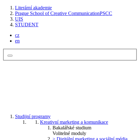
Literární akademie
Prague School of Creative Communication
PSCC
UIS
STUDENT
cz
en
Studijní programy
Kreativní marketing a komunikace
Bakalářské studium
Volitelné moduly
> Digitální marketing a sociální média