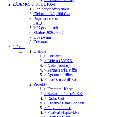
ZÁJEMCI O STUDIUM
Den otevřených dveří
Elektronická přihláška
Přijímací řízení
FAQ
Váš první krok
Školné 2026/2027
Ubytování
Erasmus+
O škole
O škole
> Aktuality
> Lidé na VŠKK
> Naše prostory
> Partnerství a stáže
> Agenturní dílny
> Profesní certifikát
Projekty
> Kreativní Kancl
> Kavárna DomečeKK
> Radio Cut
> Creative Chat Podcast
> Dny osobností
> Festival Náplavkka