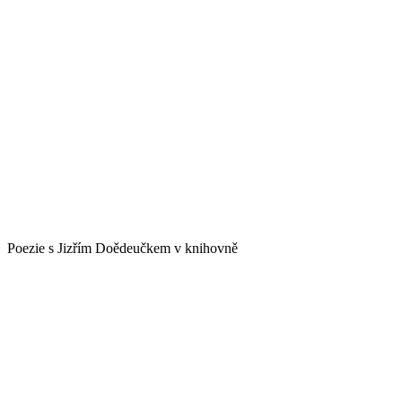
Poezie s Jizřím Doědeučkem v knihovně