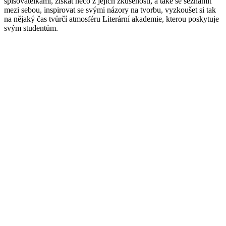
spisovatelkami, získat něco z
jejich zkušeností, a také se seznámit
mezi sebou, inspirovat se svými názory na tvorbu, vyzkoušet si tak
na nějaký čas tvůrčí atmosféru Literární akademie, kterou poskytuje
svým studentům.