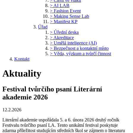
> Čtení ve vlaku
> AI LAB
> Fashion Event
> Making Sense Lab
> Manifest KP
Úřad
> Úřední deska
> Akreditace
> Umělá inteligence (AI)
> Bezpečnost a kontaktní místo
> Věda, výzkum a tvůrčí činnost
Kontakt
Aktuality
Festival tvůrčího psaní Literární
akademie 2026
12.2.2026
Literární akademie uspořádala 5. a 6. února 2026 druhý ročník
Festivalu tvůrčího psaní LA. Tento unikátní festival poskytuje
zdarma příležitost studujícím středních škol se zájmem o literaturu