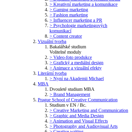
> Kreativní marketing a komunikace
> Gaming marketing
> Fashion marketing
> Influencer marketing a PR
> Psychologie marketingových
komunikací
> Content creator
Vizuální tvorba
Bakalářské studium
Volitelné moduly
> Video-foto produkce
> Grafický a mediální design
> Animace a vizuální efekty
Literární tvorba
> Nyní na Akademii Michael
MBA
Dvouleté studium MBA
> Brand Management
Prague School of Creative Communication
Studium v EN / Bc.
> Creative Marketing and Communication
> Graphic and Media Design
> Animation and Visual Effects
> Photography and Audiovisual Arts
> Creative writing