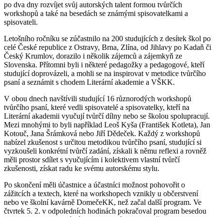
po dva dny rozvíjet svůj autorských talent formou tvůrčích
workshopů a také na besedách se známými spisovatelkami a
spisovateli.
Letošního ročníku se zúčastnilo na 200 studujících z desítek škol po
celé České republice z Ostravy, Brna, Zlína, od Jihlavy po Kadaň či
Český Krumlov, dorazilo i
několik zájemců a zájemkyň ze
Slovenska. Přítomni byli i některé pedagožky a
pedagogové, kteří
studující doprovázeli, a
mohli se na inspirovat v metodice tvůrčího
psaní a seznámit s chodem Literární akademie a VŠKK.
V obou dnech navštívili studující 16
různorodých workshopů
tvůrčího psaní, které vedli spisovatelé a spisovatelky, kteří na
Literární akademii vyučují tvůrčí dílny nebo se školou spolupracují.
Mezi mnohými to byli například Leoš Kyša (František Kotleta), Jan
Kotouč, Jana Šrámková nebo Jiří Dědeček. Každý z
workshopů
nabízel zkušenost s určitou metodikou tvůrčího psaní, studující si
vyzkoušeli konkrétní tvůrčí zadání, získali k
němu reflexi a rovněž
měli prostor sdílet s
vyučujícím i kolektivem vlastní tvůrčí
zkušenosti, získat radu ke svému autorskému stylu.
Po skončení měli účastnice a účastníci možnost pohovořit o
zážitcích a
textech, které na workshopech vznikly u
občerstvení
nebo ve školní kavárně DomečeKK, než začal další program. Ve
čtvrtek 5. 2. v
odpoledních hodinách pokračoval program besedou