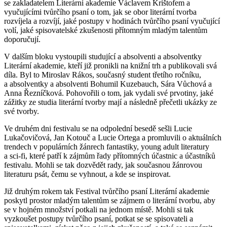
se zakladatelem Literární akademie Václavem Krištofem a
vyučujícími tvůrčího psaní o
tom, jak se obor literární tvorba
rozvíjela a
rozvíjí, jaké postupy v
hodinách tvůrčího psaní vyučující
volí, jaké spisovatelské zkušenosti přítomným mladým talentům
doporučují.
V dalším bloku vystoupili studující a
absolventi a absolventky
Literární akademie, kteří již pronikli na knižní trh a
publikovali svá
díla. Byl to Miroslav Rákos, současný student třetího ročníku,
a
absolventky a
absolventi Bohumil Kuzebauch, Sára Vůchová a
Anna Řezníčková. Pohovořili o tom, jak vydali své prvotiny, jaké
zážitky ze studia literární tvorby mají a následně přečetli ukázky ze
své tvorby.
Ve druhém dni festivalu se na odpolední besedě sešli Lucie
Lukačovičová, Jan
Kotouč a Lucie Ortega a promluvili o
aktuálních
trendech v
populárních žánrech fantastiky, young adult literatury
a
sci-fi, které patří k
zájmům řady přítomných účastnic a účastníků
festivalu. Mohli se tak dozvědět rady, jak současnou žánrovou
literaturu psát, čemu se vyhnout, a kde se inspirovat.
Již druhým rokem tak Festival tvůrčího psaní Literární akademie
poskytl prostor mladým talentům se zájmem o literární tvorbu, aby
se v hojném množství potkali na jednom místě. Mohli si tak
vyzkoušet postupy tvůrčího psaní, potkat se se spisovateli a