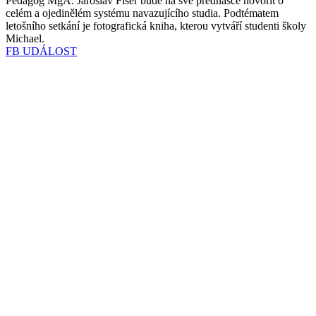
Pedagog MgA. Jaroslav Fišer bude na své přednášce hovořit o
celém a ojedinělém systému navazujícího studia. Podtématem
letošního setkání je fotografická kniha, kterou vytváří studenti školy
Michael.
FB UDÁLOST