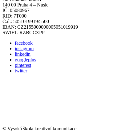
140 00 Praha 4 – Nusle
IČ: 05080967
RID: 7T000
Č.ú.: 5051019919/5500
IBAN: CZ2155000000005051019919
SWIFT: RZBCCZPP
facebook
instagram
linkedin
googleplus
pinterest
twitter
© Vysoká škola kreativní komunikace