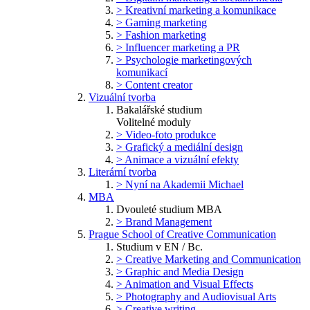
> Kreativní marketing a komunikace
> Gaming marketing
> Fashion marketing
> Influencer marketing a PR
> Psychologie marketingových
komunikací
> Content creator
Vizuální tvorba
Bakalářské studium
Volitelné moduly
> Video-foto produkce
> Grafický a mediální design
> Animace a vizuální efekty
Literární tvorba
> Nyní na Akademii Michael
MBA
Dvouleté studium MBA
> Brand Management
Prague School of Creative Communication
Studium v EN / Bc.
> Creative Marketing and Communication
> Graphic and Media Design
> Animation and Visual Effects
> Photography and Audiovisual Arts
> Creative writing