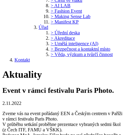
> Čtení ve vlaku
> AI LAB
> Fashion Event
> Making Sense Lab
> Manifest KP
Úřad
> Úřední deska
> Akreditace
> Umělá inteligence (AI)
> Bezpečnost a kontaktní místo
> Věda, výzkum a tvůrčí činnost
Kontakt
Aktuality
Event v rámci festivalu Paris Photo.
2.11.2022
Zveme vás na event pořádaný EEN a Českým centrem v Paříži
v rámci festivalu Paris Photo.
V průběhu setkání proběhne prezentace vybraných sedmi škol
(z Čech ITF, FAMU a VŠKK).