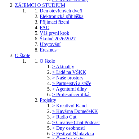
ZÁJEMCI O STUDIUM
Den otevřených dveří
Elektronická přihláška
Přijímací řízení
FAQ
Váš první krok
Školné 2026/2027
Ubytování
Erasmus+
O škole
O škole
> Aktuality
> Lidé na VŠKK
> Naše prostory
> Partnerství a stáže
> Agenturní dílny
> Profesní certifikát
Projekty
> Kreativní Kancl
> Kavárna DomečeKK
> Radio Cut
> Creative Chat Podcast
> Dny osobností
> Festival Náplavkka