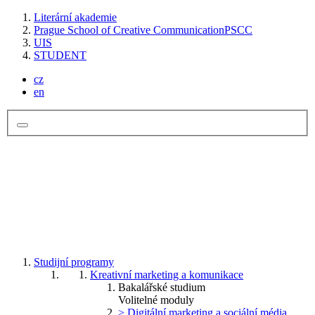
Literární akademie
Prague School of Creative Communication
PSCC
UIS
STUDENT
cz
en
Studijní programy
Kreativní marketing a komunikace
Bakalářské studium
Volitelné moduly
> Digitální marketing a sociální média