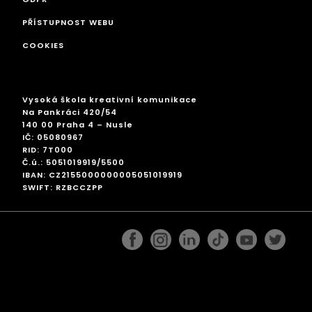
PŘÍSTUPNOST WEBU
COOKIES
Vysoká škola kreativní komunikace
Na Pankráci 420/54
140 00 Praha 4 – Nusle
IČ: 05080967
RID: 7T000
Č.ú.: 5051019919/5500
IBAN: CZ2155000000005051019919
SWIFT: RZBCCZPP
facebook
instagram
linkedin
googleplus
pinterest
twitter