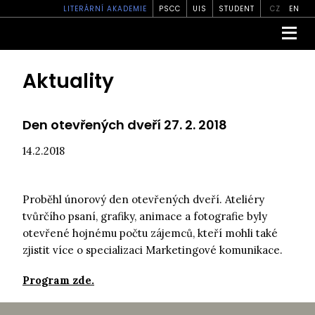
LITERÁRNÍ AKADEMIE
PSCC
UIS
STUDENT
CZ
EN
Aktuality
Den otevřených dveří 27. 2. 2018
14.2.2018
Proběhl únorový den otevřených dveří. Ateliéry
tvůrčího psaní, grafiky, animace a fotografie byly
otevřené hojnému počtu zájemců, kteří mohli také
zjistit více o specializaci Marketingové komunikace.
Program zde.