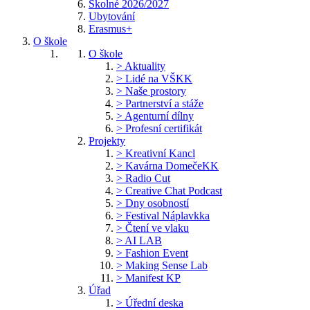
Školné 2026/2027
Ubytování
Erasmus+
O škole
O škole
> Aktuality
> Lidé na VŠKK
> Naše prostory
> Partnerství a stáže
> Agenturní dílny
> Profesní certifikát
Projekty
> Kreativní Kancl
> Kavárna DomečeKK
> Radio Cut
> Creative Chat Podcast
> Dny osobností
> Festival Náplavkka
> Čtení ve vlaku
> AI LAB
> Fashion Event
> Making Sense Lab
> Manifest KP
Úřad
> Úřední deska