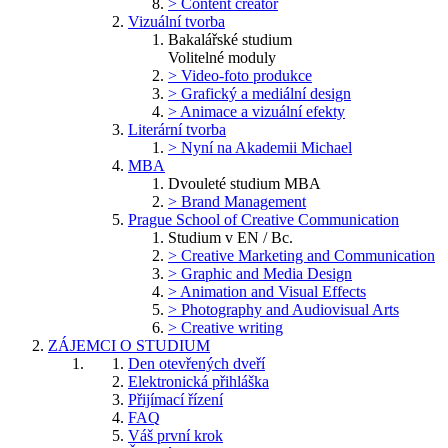
> Content creator
Vizuální tvorba
Bakalářské studium
Volitelné moduly
> Video-foto produkce
> Grafický a mediální design
> Animace a vizuální efekty
Literární tvorba
> Nyní na Akademii Michael
MBA
Dvouleté studium MBA
> Brand Management
Prague School of Creative Communication
Studium v EN / Bc.
> Creative Marketing and Communication
> Graphic and Media Design
> Animation and Visual Effects
> Photography and Audiovisual Arts
> Creative writing
ZÁJEMCI O STUDIUM
Den otevřených dveří
Elektronická přihláška
Přijímací řízení
FAQ
Váš první krok