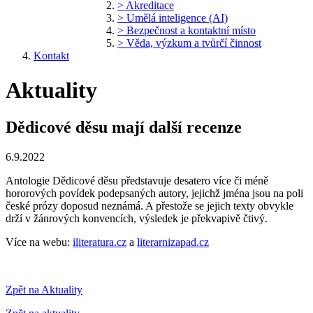
> Akreditace
> Umělá inteligence (AI)
> Bezpečnost a kontaktní místo
> Věda, výzkum a tvůrčí činnost
Kontakt
Aktuality
Dědicové děsu mají další recenze
6.9.2022
Antologie Dědicové děsu představuje desatero více či méně
hororových povídek podepsaných autory, jejichž jména jsou na poli
české prózy doposud neznámá. A přestože se jejich texty obvykle
drží v žánrových konvencích, výsledek je překvapivě čtivý.
Více na webu:
iliteratura.cz
a
literarnizapad.cz
Zpět na Aktuality