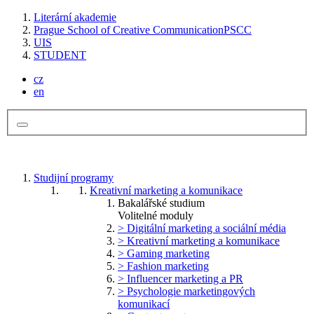
Literární akademie
Prague School of Creative Communication
PSCC
UIS
STUDENT
cz
en
Studijní programy
Kreativní marketing a komunikace
Bakalářské studium
Volitelné moduly
> Digitální marketing a sociální média
> Kreativní marketing a komunikace
> Gaming marketing
> Fashion marketing
> Influencer marketing a PR
> Psychologie marketingových
komunikací