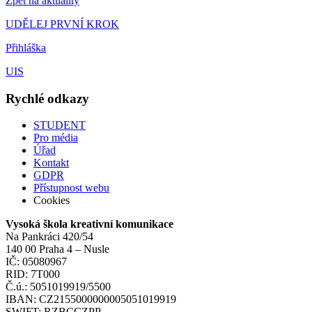
Zpět na aktuality
UDĚLEJ PRVNÍ KROK
Přihláška
UIS
Rychlé odkazy
STUDENT
Pro média
Úřad
Kontakt
GDPR
Přístupnost webu
Cookies
Vysoká škola kreativní komunikace
Na Pankráci 420/54
140 00 Praha 4 – Nusle
IČ: 05080967
RID: 7T000
Č.ú.: 5051019919/5500
IBAN: CZ2155000000005051019919
SWIFT: RZBCCZPP