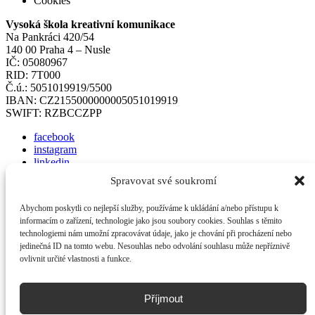
Cookies
Vysoká škola kreativní komunikace
Na Pankráci 420/54
140 00 Praha 4 – Nusle
IČ: 05080967
RID: 7T000
Č.ú.: 5051019919/5500
IBAN: CZ2155000000005051019919
SWIFT: RZBCCZPP
facebook
instagram
linkedin
googleplus
Spravovat své soukromí
pinterest
twitter
Abychom poskytli co nejlepší služby, používáme k ukládání a/nebo přístupu k
informacím o zařízení, technologie jako jsou soubory cookies. Souhlas s těmito
technologiemi nám umožní zpracovávat údaje, jako je chování při procházení nebo
jedinečná ID na tomto webu. Nesouhlas nebo odvolání souhlasu může nepříznivě
ovlivnit určité vlastnosti a funkce.
Příjmout