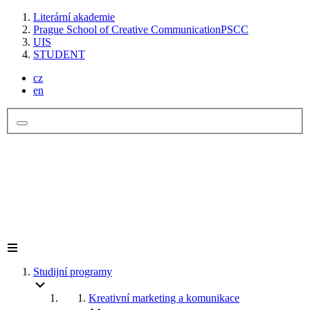
Literární akademie
Prague School of Creative Communication
PSCC
UIS
STUDENT
cz
en
Studijní programy
Kreativní marketing a komunikace