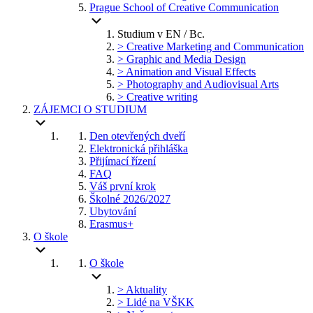
Prague School of Creative Communication
Studium v EN / Bc.
> Creative Marketing and Communication
> Graphic and Media Design
> Animation and Visual Effects
> Photography and Audiovisual Arts
> Creative writing
ZÁJEMCI O STUDIUM
Den otevřených dveří
Elektronická přihláška
Přijímací řízení
FAQ
Váš první krok
Školné 2026/2027
Ubytování
Erasmus+
O škole
O škole
> Aktuality
> Lidé na VŠKK