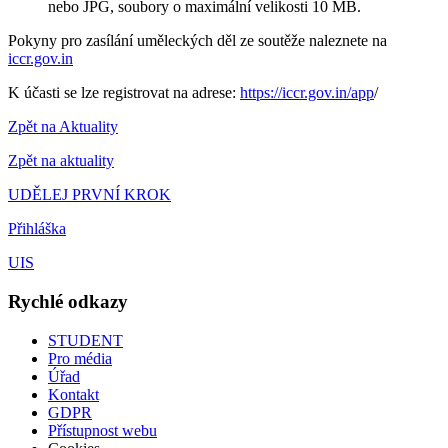
nebo JPG, soubory o maximální velikosti 10 MB.
Pokyny pro zasílání uměleckých děl ze soutěže naleznete na
iccr.gov.in
K účasti se lze registrovat na adrese:
https://iccr.gov.in/app
/
Zpět na Aktuality
Zpět na aktuality
UDĚLEJ PRVNÍ KROK
Přihláška
UIS
Rychlé odkazy
STUDENT
Pro média
Úřad
Kontakt
GDPR
Přístupnost webu