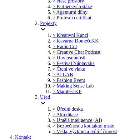
> Naše prostory
> Partnerství a stáže
> Agenturní dílny
> Profesní certifikát
Projekty
> Kreativní Kancl
> Kavárna DomečeKK
> Radio Cut
> Creative Chat Podcast
> Dny osobností
> Festival Náplavkka
> Čtení ve vlaku
> AI LAB
> Fashion Event
> Making Sense Lab
> Manifest KP
Úřad
> Úřední deska
> Akreditace
> Umělá inteligence (AI)
> Bezpečnost a kontaktní místo
> Věda, výzkum a tvůrčí činnost
Kontakt