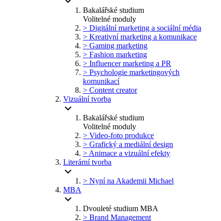
Bakalářské studium
Volitelné moduly
> Digitální marketing a sociální média
> Kreativní marketing a komunikace
> Gaming marketing
> Fashion marketing
> Influencer marketing a PR
> Psychologie marketingových
komunikací
> Content creator
Vizuální tvorba
Bakalářské studium
Volitelné moduly
> Video-foto produkce
> Grafický a mediální design
> Animace a vizuální efekty
Literární tvorba
> Nyní na Akademii Michael
MBA
Dvouleté studium MBA
> Brand Management