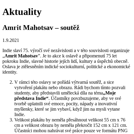
Aktuality
Amrit Mahotsav – soutěž
1.9.2021
Indie slaví 75. výročí své nezávislosti a v této souvislosti organizuje
„
Amrit Mahotsav
”. Je to akce k oslavě a připomenutí 75 let
pokroku Indie, slavné historie jejích lidí, kultury a úspěchů obecně.
Oslava je ztělesněním indické sociokulturní, politické a ekonomické
identity.
V rámci této oslavy se pořádá výtvarná soutěž, a sice
vytvoření plakátu nebo obrazu. Rádi bychom tímto pozvali
studenty, aby představili umělecká díla na téma
„Moje
představa Indie“
. Účastníky povzbuzujeme, aby ve své
tvorbě uplatnili své emoce, pocity, nápady a inovativní
myšlenky, které se jim vybaví, když jim na mysli vytane
Indie.
Velikost plakátu by neměla přesáhnout velikost 55 cm x 76
cm a velikost obrazu by neměla překročit 152 cm x 121 cm.
Účastníci mohou nahrávat své práce pouze ve formátu PNG