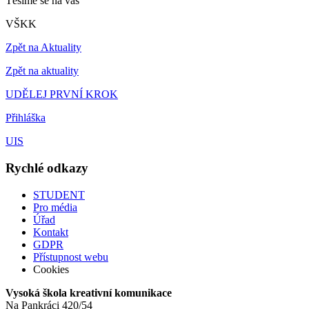
Těšíme se na vás
VŠKK
Zpět na Aktuality
Zpět na aktuality
UDĚLEJ PRVNÍ KROK
Přihláška
UIS
Rychlé odkazy
STUDENT
Pro média
Úřad
Kontakt
GDPR
Přístupnost webu
Cookies
Vysoká škola kreativní komunikace
Na Pankráci 420/54