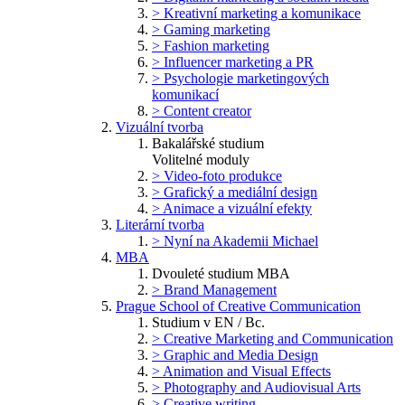
> Kreativní marketing a komunikace
> Gaming marketing
> Fashion marketing
> Influencer marketing a PR
> Psychologie marketingových
komunikací
> Content creator
Vizuální tvorba
Bakalářské studium
Volitelné moduly
> Video-foto produkce
> Grafický a mediální design
> Animace a vizuální efekty
Literární tvorba
> Nyní na Akademii Michael
MBA
Dvouleté studium MBA
> Brand Management
Prague School of Creative Communication
Studium v EN / Bc.
> Creative Marketing and Communication
> Graphic and Media Design
> Animation and Visual Effects
> Photography and Audiovisual Arts
> Creative writing