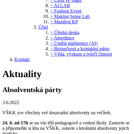
> Čtení ve vlaku
> AI LAB
> Fashion Event
> Making Sense Lab
> Manifest KP
Úřad
> Úřední deska
> Akreditace
> Umělá inteligence (AI)
> Bezpečnost a kontaktní místo
> Věda, výzkum a tvůrčí činnost
Kontakt
Aktuality
Absolventská párty
3.6.2022
VŠKK zve všechny své dosavadní absolventy na večírek.
24. 6. od 17h
se na vás těší pedagogové a vedení školy. Zastavte se
a připomeňte si léta na VŠKK, oslavte s letošními absolventy jejich
úspěchy.