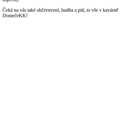
Čeká na vás také občerstvení, hudba a pití, to vše v kavárně
DomečeKK!