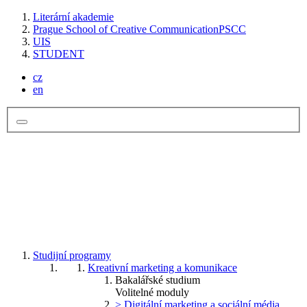
Literární akademie
Prague School of Creative Communication
PSCC
UIS
STUDENT
cz
en
Studijní programy
Kreativní marketing a komunikace
Bakalářské studium
Volitelné moduly
> Digitální marketing a sociální média