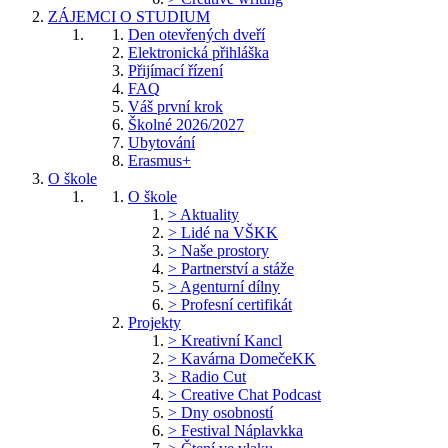
ZÁJEMCI O STUDIUM
Den otevřených dveří
Elektronická přihláška
Přijímací řízení
FAQ
Váš první krok
Školné 2026/2027
Ubytování
Erasmus+
O škole
O škole
> Aktuality
> Lidé na VŠKK
> Naše prostory
> Partnerství a stáže
> Agenturní dílny
> Profesní certifikát
Projekty
> Kreativní Kancl
> Kavárna DomečeKK
> Radio Cut
> Creative Chat Podcast
> Dny osobností
> Festival Náplavkka