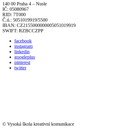
140 00 Praha 4 – Nusle
IČ: 05080967
RID: 7T000
Č.ú.: 5051019919/5500
IBAN: CZ2155000000005051019919
SWIFT: RZBCCZPP
facebook
instagram
linkedin
googleplus
pinterest
twitter
© Vysoká škola kreativní komunikace