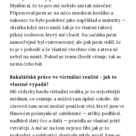
Myslím si, že to pro mě nebylo ani tak náročné.
Připravoval jsem se na něco mnohem horšího a
nakonec to bylo podobné jako například u maturity —
zkrátka když něco umíš, tak je to vlastně takový
pěkný rozhovor, který mě i bavil. Na začátku jsem
samozřejmě byl vystresovaný, ale pak jsem viděl, že
to je v pohodě a že vlastně všechno vím a stres už
nebyl na místě. Pokud se tomu člověk věnuje, tak se
nemá čeho bát.
Bakalářská práce ve virtuální realitě – jak to
vlastně vypadá?
Mě vždycky bavila virtuální realita, je to nejvolnější
médium, co existuje a můžeš tam úplně cokoliv. Ale
zároveň tam není možné používat věci, které jsou ve
filmovém průmyslu už zaběhnuté — střihy, podhled,
nadhled zlatý řez a další — pravidla se vlastně ještě
vytvářejí. A mě se na tom nejvíce líbí, jak je to
svobodné a pohlcující, dopředu nikdy nevíš, kam se