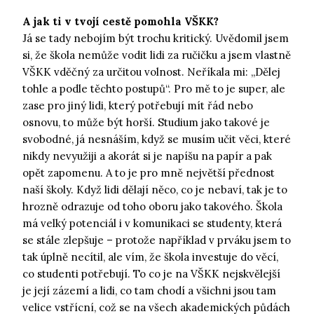
A jak ti v tvojí cestě pomohla VŠKK?
Já se tady nebojím být trochu kritický. Uvědomil jsem
si, že škola nemůže vodit lidi za ručičku a jsem vlastně
VŠKK vděčný za určitou volnost. Neříkala mi: „Dělej
tohle a podle těchto postupů“. Pro mě to je super, ale
zase pro jiný lidi, který potřebují mít řád nebo
osnovu, to může být horší. Studium jako takové je
svobodné, já nesnáším, když se musím učit věci, které
nikdy nevyužiji a akorát si je napíšu na papír a pak
opět zapomenu. A to je pro mně největší přednost
naší školy. Když lidi dělají něco, co je nebaví, tak je to
hrozně odrazuje od toho oboru jako takového. Škola
má velký potenciál i v komunikaci se studenty, která
se stále zlepšuje – protože například v prváku jsem to
tak úplně necítil, ale vím, že škola investuje do věcí,
co studenti potřebují. To co je na VŠKK nejskvělejší
je její zázemí a lidi, co tam chodí a všichni jsou tam
velice vstřícní, což se na všech akademických půdách