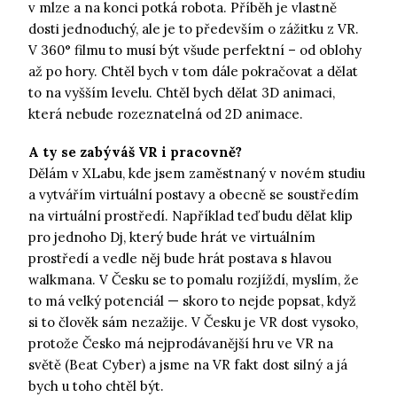
v mlze a na konci potká robota. Příběh je vlastně
dosti jednoduchý, ale je to především o zážitku z VR.
V 360° filmu to musí být všude perfektní – od oblohy
až po hory. Chtěl bych v tom dále pokračovat a dělat
to na vyšším levelu. Chtěl bych dělat 3D animaci,
která nebude rozeznatelná od 2D animace.
A ty se zabýváš VR i pracovně?
Dělám v XLabu, kde jsem zaměstnaný v novém studiu
a vytvářím virtuální postavy a obecně se soustředím
na virtuální prostředí. Například teď budu dělat klip
pro jednoho Dj, který bude hrát ve virtuálním
prostředí a vedle něj bude hrát postava s hlavou
walkmana. V Česku se to pomalu rozjíždí, myslím, že
to má velký potenciál — skoro to nejde popsat, když
si to člověk sám nezažije. V Česku je VR dost vysoko,
protože Česko má nejprodávanější hru ve VR na
světě (Beat Cyber) a jsme na VR fakt dost silný a já
bych u toho chtěl být.