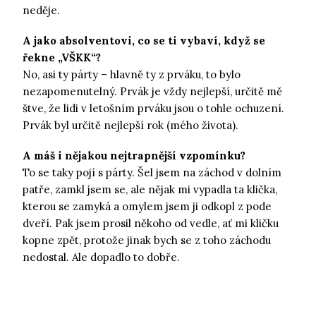
neděje.
A jako absolventovi, co se ti vybaví, když se
řekne „VŠKK“?
No, asi ty párty – hlavně ty z prváku, to bylo
nezapomenutelný. Prvák je vždy nejlepší, určitě mě
štve, že lidi v letošním prváku jsou o tohle ochuzení.
Prvák byl určitě nejlepší rok (mého života).
A máš i nějakou nejtrapnější vzpomínku?
To se taky pojí s párty. Šel jsem na záchod v dolním
patře, zamkl jsem se, ale nějak mi vypadla ta klička,
kterou se zamyká a omylem jsem ji odkopl z pode
dveří. Pak jsem prosil někoho od vedle, ať mi kličku
kopne zpět, protože jinak bych se z toho záchodu
nedostal. Ale dopadlo to dobře.