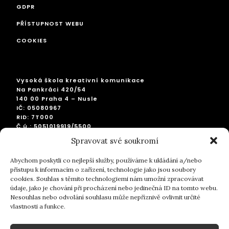
GDPR
PŘÍSTUPNOST WEBU
COOKIES
Vysoká škola kreativní komunikace
Na Pankráci 420/54
140 00 Praha 4 – Nusle
IČ: 05080967
RID: 7T000
Č.ú.: 5051019919/5500
IBAN: CZ2155000000005051019919
Spravovat své soukromí
SWIFT: RZBCCZPP
Abychom poskytli co nejlepší služby, používáme k ukládání a/nebo
přístupu k informacím o zařízení, technologie jako jsou soubory
cookies. Souhlas s těmito technologiemi nám umožní zpracovávat
facebook
instagram
linkedin
googleplus
pinterest
twitter
údaje, jako je chování při procházení nebo jedinečná ID na tomto webu.
Nesouhlas nebo odvolání souhlasu může nepříznivě ovlivnit určité
vlastnosti a funkce.