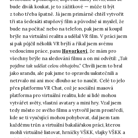
bude divák koukat, je to zážitkové — může ti být
z toho třeba špatně. Já jsem primárně chtěl vytvořit
tři sta šedesáti stupňový film a původně si myslel, že
bude na počítač nebo na telefon, pak jsem si koupil
brýle na virtuální realitu a udělal VR film. V práci jsem
si pak půjčil několik VR brýlí a říkal jsem svému
vedoucímu práce, panu
Hovorkovi
, že mám pro
všechny brýle na sledování filmu a on mi odvětil:
„Tak
pojďme tak udělat celou obhajobu.“
Chvíli jsem to bral
jako srandu, ale pak jsme to opravdu uskutečnili a
netrvalo mi ani moc dlouho se to naučit. Celé to jelo
přes platformu VR Chat, což je sociální masová
platforma pro virtuální realitu, kde si lidé mohou
vytvářet světy, vlastní avatary a mini hry. Vzal jsem
tedy město ze svého filmu a vytvořil jsem prostředí,
kde se ti vyučující mohou pohybovat, dal jsem tam
každému trůn a virtuální bakalářskou práci, kterou
mohli virtuálně listovat, hrníčky VŠKK, vlajky VŠKK a