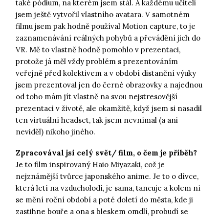
také pódium, na kterém jsem stál. A každému učiteli
jsem ještě vytvořil vlastního avatara. V samotném
filmu jsem pak hodně používal Motion capture, to je
zaznamenávání reálných pohybů a převádění jich do
VR. Mě to vlastně hodně pomohlo v prezentaci,
protože já měl vždy problém s prezentováním
veřejně před kolektivem a v období distanční výuky
jsem prezentoval jen do černé obrazovky a najednou
od toho mám jít vlastně na svou nejstresovější
prezentaci v životě, ale okamžitě, když jsem si nasadil
ten virtuální headset, tak jsem nevnímal (a ani
neviděl) nikoho jiného.
Zpracovával jsi celý svět/ film, o čem je příběh?
Je to film inspirovaný Haio Miyazaki, což je
nejznámější tvůrce japonského anime. Je to o dívce,
která letí na vzducholodí, je sama, tancuje a kolem ní
se mění roční období a poté doletí do města, kde ji
zastihne bouře a ona s bleskem omdlí, probudí se