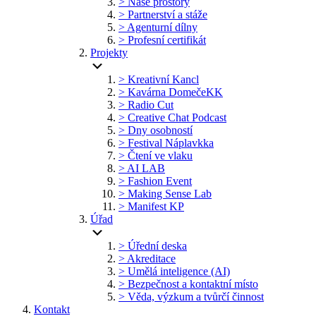
> Naše prostory
> Partnerství a stáže
> Agenturní dílny
> Profesní certifikát
Projekty
> Kreativní Kancl
> Kavárna DomečeKK
> Radio Cut
> Creative Chat Podcast
> Dny osobností
> Festival Náplavkka
> Čtení ve vlaku
> AI LAB
> Fashion Event
> Making Sense Lab
> Manifest KP
Úřad
> Úřední deska
> Akreditace
> Umělá inteligence (AI)
> Bezpečnost a kontaktní místo
> Věda, výzkum a tvůrčí činnost
Kontakt