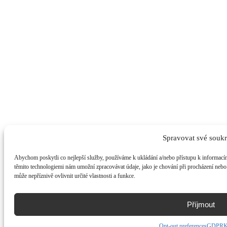
Spravovat své souk
Abychom poskytli co nejlepší služby, používáme k ukládání a/nebo přístupu k informacím
těmito technologiemi nám umožní zpracovávat údaje, jako je chování při procházení neb
může nepříznivě ovlivnit určité vlastnosti a funkce.
Příjmout
Opt-out preferences
GDPR
K