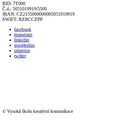
RID: 7T000
Č.ú.: 5051019919/5500
IBAN: CZ2155000000005051019919
SWIFT: RZBCCZPP
facebook
instagram
linkedin
googleplus
pinterest
twitter
© Vysoká škola kreativní komunikace