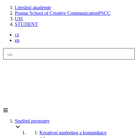
Literární akademie
Prague School of Creative Communication
PSCC
UIS
STUDENT
cz
en
Studijní programy
Kreativní marketing a komunikace