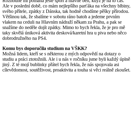
Rozhodně mi pomáhá ještě sport a hlavně běh, když je na to čas.
Ale v poslední době, co mám nejlepšího parťáka na všechny blbiny,
svého přítele, zpátky z Dánska, tak hodně chodíme pěšky přírodou.
Většinou tak, že sbalíme v sobotu ráno batoh a jedeme prvním
vlakem na ceduli na Hlavním nádraží někam za Prahu, a pak se
snažíme do neděle dojít zpátky. Mimo to bych řekla, že je pro mě
taky skvělá úniková aktivita desková/karetní hra u piva nebo něco
dobrodružného na PS4.
Komu bys doporučila studium na VŠKK?
Možná lidem, kteří se s některou z mých odpovědí na dotazy o
studiu a práci ztotožnili. Ale i u nás v ročníku jsme byli každý úplně
jiný. Z té mojí bublinky přátel bych řekla, že nás spojovala asi
cílevědomost, soutěživost, proaktivita a touha si věci reálně zkoušet.