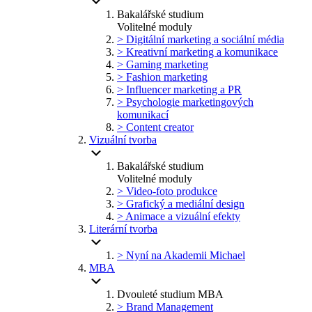
Bakalářské studium
Volitelné moduly
> Digitální marketing a sociální média
> Kreativní marketing a komunikace
> Gaming marketing
> Fashion marketing
> Influencer marketing a PR
> Psychologie marketingových
komunikací
> Content creator
Vizuální tvorba
Bakalářské studium
Volitelné moduly
> Video-foto produkce
> Grafický a mediální design
> Animace a vizuální efekty
Literární tvorba
> Nyní na Akademii Michael
MBA
Dvouleté studium MBA
> Brand Management