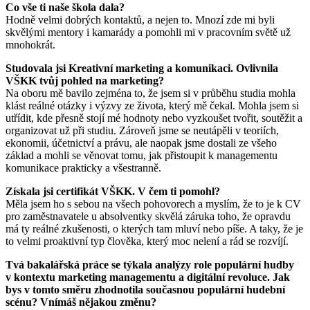
Co vše ti naše škola dala?
Hodně velmi dobrých kontaktů, a nejen to. Mnozí zde mi byli
skvělými mentory i kamarády a pomohli mi v pracovním světě už
mnohokrát.
Studovala jsi Kreativní marketing a komunikaci. Ovlivnila
VŠKK tvůj pohled na marketing?
Na oboru mě bavilo zejména to, že jsem si v průběhu studia mohla
klást reálné otázky i výzvy ze života, který mě čekal. Mohla jsem si
utřídit, kde přesně stojí mé hodnoty nebo vyzkoušet tvořit, soutěžit a
organizovat už při studiu. Zároveň jsme se neutápěli v teoriích,
ekonomii, účetnictví a právu, ale naopak jsme dostali ze všeho
základ a mohli se věnovat tomu, jak přistoupit k managementu
komunikace prakticky a všestranně.
Získala jsi certifikát VŠKK. V čem ti pomohl?
Měla jsem ho s sebou na všech pohovorech a myslím, že to je k CV
pro zaměstnavatele u absolventky skvělá záruka toho, že opravdu
má ty reálné zkušenosti, o kterých tam mluví nebo píše. A taky, že je
to velmi proaktivní typ člověka, který moc nelení a rád se rozvíjí.
Tvá bakalářská práce se týkala analýzy role populární hudby
v kontextu marketing managementu a digitální revoluce. Jak
bys v tomto směru zhodnotila současnou populární hudební
scénu? Vnímáš nějakou změnu?