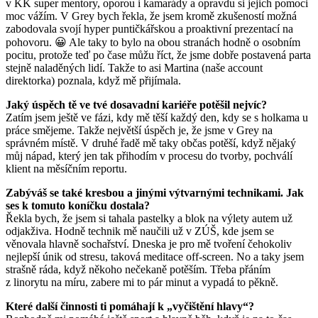
v KK super mentory, oporou i kamarády a opravdu si jejich pomoci
moc vážím. V Grey bych řekla, že jsem kromě zkušeností možná
zabodovala svojí hyper puntičkářskou a proaktivní prezentací na
pohovoru. 😀 Ale taky to bylo na obou stranách hodně o osobním
pocitu, protože teď po čase můžu říct, že jsme dobře postavená parta
stejně naladěných lidí. Takže to asi Martina (naše account
direktorka) poznala, když mě přijímala.
Jaký úspěch tě ve tvé dosavadní kariéře potěšil nejvíc?
Zatím jsem ještě ve fázi, kdy mě těší každý den, kdy se s holkama u
práce smějeme. Takže největší úspěch je, že jsme v Grey na
správném místě. V druhé řadě mě taky občas potěší, když nějaký
můj nápad, který jen tak přihodím v procesu do tvorby, pochválí
klient na měsíčním reportu.
Zabýváš se také kresbou a jinými výtvarnými technikami. Jak
ses k tomuto koníčku dostala?
Řekla bych, že jsem si tahala pastelky a blok na výlety autem už
odjakživa. Hodně technik mě naučili už v ZÚŠ, kde jsem se
věnovala hlavně sochařství. Dneska je pro mě tvoření čehokoliv
nejlepší únik od stresu, taková meditace off-screen. No a taky jsem
strašně ráda, když někoho nečekaně potěším. Třeba přáním
z linorytu na míru, zabere mi to pár minut a vypadá to pěkně.
Které další činnosti ti pomáhají k „vyčištění hlavy“?