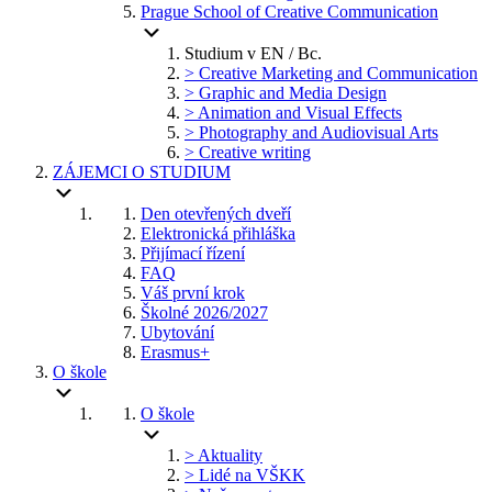
Prague School of Creative Communication
Studium v EN / Bc.
> Creative Marketing and Communication
> Graphic and Media Design
> Animation and Visual Effects
> Photography and Audiovisual Arts
> Creative writing
ZÁJEMCI O STUDIUM
Den otevřených dveří
Elektronická přihláška
Přijímací řízení
FAQ
Váš první krok
Školné 2026/2027
Ubytování
Erasmus+
O škole
O škole
> Aktuality
> Lidé na VŠKK