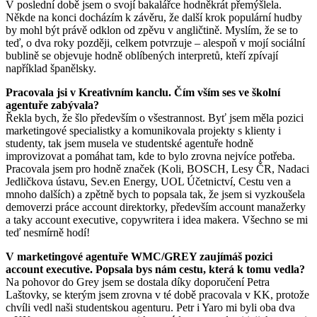
V poslední době jsem o svojí bakalářce hodněkrát přemýšlela.
Někde na konci docházím k závěru, že další krok populární hudby
by mohl být právě odklon od zpěvu v angličtině. Myslím, že se to
teď, o dva roky později, celkem potvrzuje – alespoň v mojí sociální
bublině se objevuje hodně oblíbených interpretů, kteří zpívají
například španělsky.
Pracovala jsi v Kreativním kanclu. Čím vším ses ve školní
agentuře zabývala?
Řekla bych, že šlo především o všestrannost. Byť jsem měla pozici
marketingové specialistky a komunikovala projekty s klienty i
studenty, tak jsem musela ve studentské agentuře hodně
improvizovat a pomáhat tam, kde to bylo zrovna nejvíce potřeba.
Pracovala jsem pro hodně značek (Koli, BOSCH, Lesy ČR, Nadaci
Jedličkova ústavu, Sev.en Energy, UOL Účetnictví, Cestu ven a
mnoho dalších) a zpětně bych to popsala tak, že jsem si vyzkoušela
demoverzi práce account direktorky, především account manažerky
a taky account executive, copywritera i idea makera. Všechno se mi
teď nesmírně hodí!
V marketingové agentuře WMC/GREY zaujímáš pozici
account executive. Popsala bys nám cestu, která k tomu vedla?
Na pohovor do Grey jsem se dostala díky doporučení Petra
Laštovky, se kterým jsem zrovna v té době pracovala v KK, protože
chvíli vedl naši studentskou agenturu. Petr i Yaro mi byli oba dva