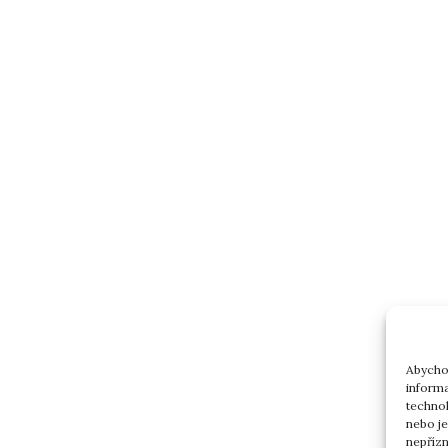
Abychom
informa
technol
nebo j
nepřízn