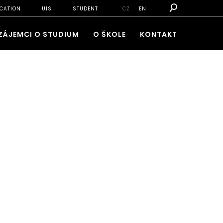
CATION
UIS
STUDENT
CZ
EN
ZÁJEMCI O STUDIUM
O ŠKOLE
KONTAKT