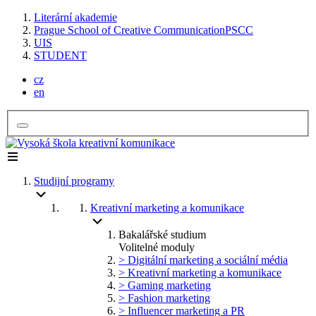
Literární akademie
Prague School of Creative Communication
PSCC
UIS
STUDENT
cz
en
Studijní programy
Kreativní marketing a komunikace
Bakalářské studium
Volitelné moduly
> Digitální marketing a sociální média
> Kreativní marketing a komunikace
> Gaming marketing
> Fashion marketing
> Influencer marketing a PR