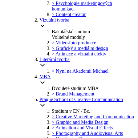
> Psychologie marketingových
komunikací
> Content creator
Vizuální tvorba
Bakalářské studium
Volitelné moduly
> Video-foto produkce
> Grafický a mediální design
> Animace a vizuální efekty
Literární tvorba
> Nyní na Akademii Michael
MBA
Dvouleté studium MBA
> Brand Management
Prague School of Creative Communication
Studium v EN / Bc.
> Creative Marketing and Communication
> Graphic and Media Design
> Animation and Visual Effects
> Photography and Audiovisual Arts