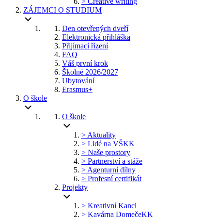
> Creative writing
ZÁJEMCI O STUDIUM
Den otevřených dveří
Elektronická přihláška
Přijímací řízení
FAQ
Váš první krok
Školné 2026/2027
Ubytování
Erasmus+
O škole
O škole
> Aktuality
> Lidé na VŠKK
> Naše prostory
> Partnerství a stáže
> Agenturní dílny
> Profesní certifikát
Projekty
> Kreativní Kancl
> Kavárna DomečeKK