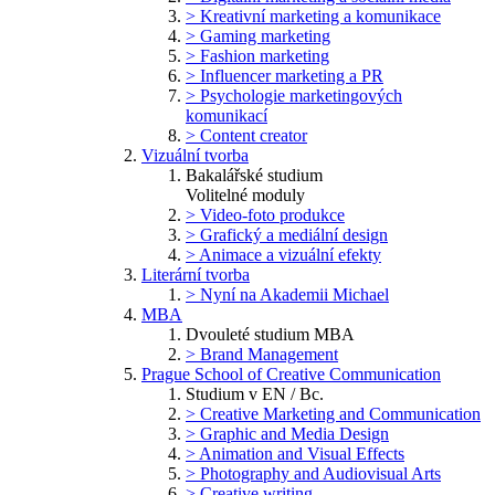
> Kreativní marketing a komunikace
> Gaming marketing
> Fashion marketing
> Influencer marketing a PR
> Psychologie marketingových
komunikací
> Content creator
Vizuální tvorba
Bakalářské studium
Volitelné moduly
> Video-foto produkce
> Grafický a mediální design
> Animace a vizuální efekty
Literární tvorba
> Nyní na Akademii Michael
MBA
Dvouleté studium MBA
> Brand Management
Prague School of Creative Communication
Studium v EN / Bc.
> Creative Marketing and Communication
> Graphic and Media Design
> Animation and Visual Effects
> Photography and Audiovisual Arts
> Creative writing