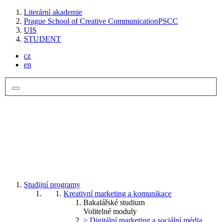
Literární akademie
Prague School of Creative Communication
PSCC
UIS
STUDENT
cz
en
Studijní programy
Kreativní marketing a komunikace
Bakalářské studium
Volitelné moduly
> Digitální marketing a sociální média