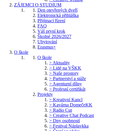
ZÁJEMCI O STUDIUM
Den otevřených dveří
Elektronická přihláška
Přijímací řízení
FAQ
Váš první krok
Školné 2026/2027
Ubytování
Erasmus+
O škole
O škole
> Aktuality
> Lidé na VŠKK
> Naše prostory
> Partnerství a stáže
> Agenturní dílny
> Profesní certifikát
Projekty
> Kreativní Kancl
> Kavárna DomečeKK
> Radio Cut
> Creative Chat Podcast
> Dny osobností
> Festival Náplavkka