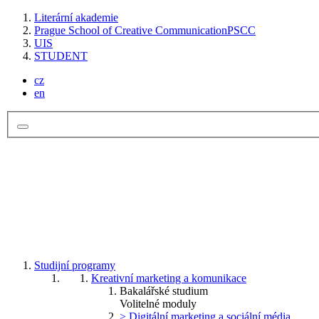
Literární akademie
Prague School of Creative Communication
PSCC
UIS
STUDENT
cz
en
Studijní programy
Kreativní marketing a komunikace
Bakalářské studium
Volitelné moduly
> Digitální marketing a sociální média