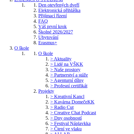
Den otevřených dveří
Elektronická přihláška
Přijímací řízení
FAQ
Váš první krok
Školné 2026/2027
Ubytování
Erasmus+
O škole
O škole
> Aktuality
> Lidé na VŠKK
> Naše prostory
> Partnerství a stáže
> Agenturní dílny
> Profesní certifikát
Projekty
> Kreativní Kancl
> Kavárna DomečeKK
> Radio Cut
> Creative Chat Podcast
> Dny osobností
> Festival Náplavkka
> Čtení ve vlaku