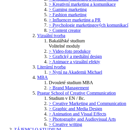
> Kreativní marketing a komunikace
> Gaming marketing
> Fashion marketing
> Influencer marketing a PR
> Psychologie marketingových komunikací
> Content creator
Vizuální tvorba
Bakalářské studium
Volitelné moduly
> Video-foto produkce
> Grafický a mediální design
> Animace a vizuální efekty
Literární tvorba
> Nyní na Akademii Michael
MBA
Dvouleté studium MBA
> Brand Management
Prague School of Creative Communication
Studium v EN / Bc.
> Creative Marketing and Communication
> Graphic and Media Design
> Animation and Visual Effects
> Photography and Audiovisual Arts
> Creative writing
ZÁJEMCI O STUDIUM