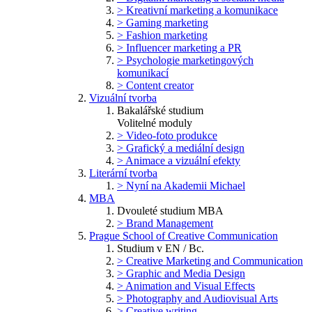
> Kreativní marketing a komunikace
> Gaming marketing
> Fashion marketing
> Influencer marketing a PR
> Psychologie marketingových
komunikací
> Content creator
Vizuální tvorba
Bakalářské studium
Volitelné moduly
> Video-foto produkce
> Grafický a mediální design
> Animace a vizuální efekty
Literární tvorba
> Nyní na Akademii Michael
MBA
Dvouleté studium MBA
> Brand Management
Prague School of Creative Communication
Studium v EN / Bc.
> Creative Marketing and Communication
> Graphic and Media Design
> Animation and Visual Effects
> Photography and Audiovisual Arts
> Creative writing