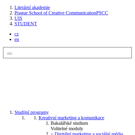
Literární akademie
Prague School of Creative Communication
PSCC
UIS
STUDENT
cz
en
Studijní programy
Kreativní marketing a komunikace
Bakalářské studium
Volitelné moduly
> Digitální marketing a sociální média