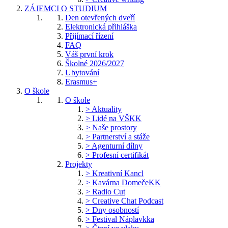
ZÁJEMCI O STUDIUM
Den otevřených dveří
Elektronická přihláška
Přijímací řízení
FAQ
Váš první krok
Školné 2026/2027
Ubytování
Erasmus+
O škole
O škole
> Aktuality
> Lidé na VŠKK
> Naše prostory
> Partnerství a stáže
> Agenturní dílny
> Profesní certifikát
Projekty
> Kreativní Kancl
> Kavárna DomečeKK
> Radio Cut
> Creative Chat Podcast
> Dny osobností
> Festival Náplavkka