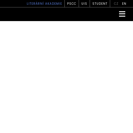
LITERÁRNÍ AKADEMIE
PSCC
UIS
STUDENT
CZ
EN