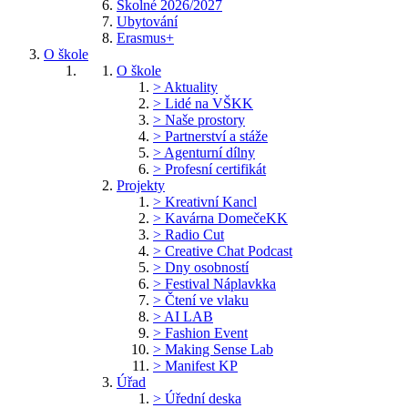
Školné 2026/2027
Ubytování
Erasmus+
O škole
O škole
> Aktuality
> Lidé na VŠKK
> Naše prostory
> Partnerství a stáže
> Agenturní dílny
> Profesní certifikát
Projekty
> Kreativní Kancl
> Kavárna DomečeKK
> Radio Cut
> Creative Chat Podcast
> Dny osobností
> Festival Náplavkka
> Čtení ve vlaku
> AI LAB
> Fashion Event
> Making Sense Lab
> Manifest KP
Úřad
> Úřední deska