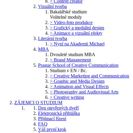
> Content creator
Vizuální tvorba
Bakalářské studium
Volitelné moduly
> Video-foto produkce
> Grafický a mediální design
> Animace a vizuální efekty
Literární tvorba
> Nyní na Akademii Michael
MBA
Dvouleté studium MBA
> Brand Management
Prague School of Creative Communication
Studium v EN / Bc.
> Creative Marketing and Communication
> Graphic and Media Design
> Animation and Visual Effects
> Photography and Audiovisual Arts
> Creative writing
ZÁJEMCI O STUDIUM
Den otevřených dveří
Elektronická přihláška
Přijímací řízení
FAQ
Váš první krok