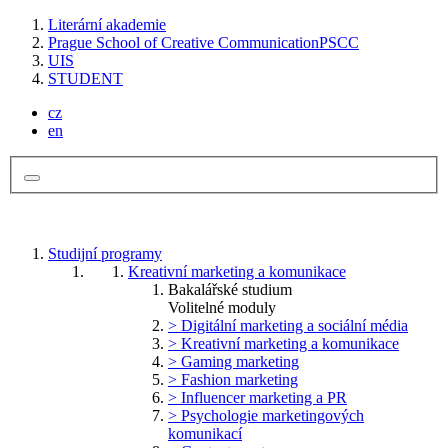
Literární akademie
Prague School of Creative Communication
PSCC
UIS
STUDENT
cz
en
Studijní programy
Kreativní marketing a komunikace
Bakalářské studium
Volitelné moduly
> Digitální marketing a sociální média
> Kreativní marketing a komunikace
> Gaming marketing
> Fashion marketing
> Influencer marketing a PR
> Psychologie marketingových
komunikací