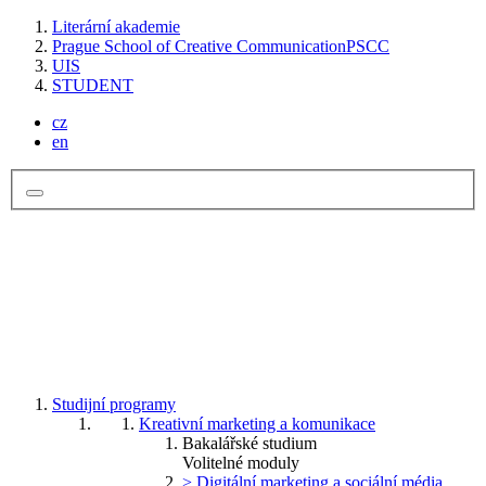
Literární akademie
Prague School of Creative Communication
PSCC
UIS
STUDENT
cz
en
Studijní programy
Kreativní marketing a komunikace
Bakalářské studium
Volitelné moduly
> Digitální marketing a sociální média