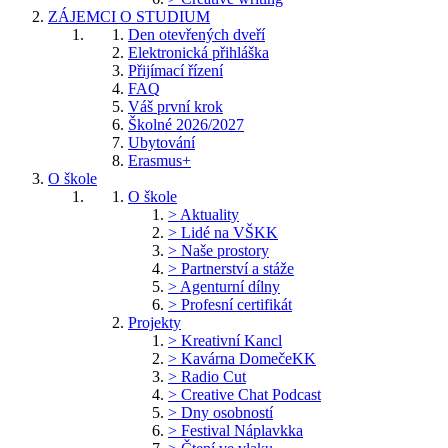
ZÁJEMCI O STUDIUM
Den otevřených dveří
Elektronická přihláška
Přijímací řízení
FAQ
Váš první krok
Školné 2026/2027
Ubytování
Erasmus+
O škole
O škole
> Aktuality
> Lidé na VŠKK
> Naše prostory
> Partnerství a stáže
> Agenturní dílny
> Profesní certifikát
Projekty
> Kreativní Kancl
> Kavárna DomečeKK
> Radio Cut
> Creative Chat Podcast
> Dny osobností
> Festival Náplavkka