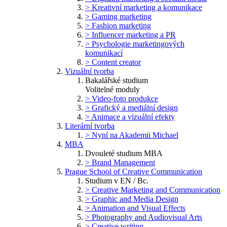
> Kreativní marketing a komunikace
> Gaming marketing
> Fashion marketing
> Influencer marketing a PR
> Psychologie marketingových
komunikací
> Content creator
Vizuální tvorba
Bakalářské studium
Volitelné moduly
> Video-foto produkce
> Grafický a mediální design
> Animace a vizuální efekty
Literární tvorba
> Nyní na Akademii Michael
MBA
Dvouleté studium MBA
> Brand Management
Prague School of Creative Communication
Studium v EN / Bc.
> Creative Marketing and Communication
> Graphic and Media Design
> Animation and Visual Effects
> Photography and Audiovisual Arts
> Creative writing