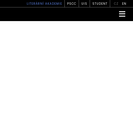
LITERÁRNÍ AKADEMIE
PSCC
UIS
STUDENT
CZ
EN