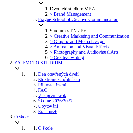
Dvouleté studium MBA
> Brand Management
Prague School of Creative Communication
Studium v EN / Bc.
> Creative Marketing and Communication
> Graphic and Media Design
> Animation and Visual Effects
> Photography and Audiovisual Arts
> Creative writing
ZÁJEMCI O STUDIUM
Den otevřených dveří
Elektronická přihláška
Přijímací řízení
FAQ
Váš první krok
Školné 2026/2027
Ubytování
Erasmus+
O škole
O škole