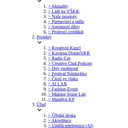
> Aktuality
> Lidé na VŠKK
> Naše prostory
> Partnerství a stáže
> Agenturní dílny
> Profesní certifikát
Projekty
> Kreativní Kancl
> Kavárna DomečeKK
> Radio Cut
> Creative Chat Podcast
> Dny osobností
> Festival Náplavkka
> Čtení ve vlaku
> AI LAB
> Fashion Event
> Making Sense Lab
> Manifest KP
Úřad
> Úřední deska
> Akreditace
> Umělá inteligence (AI)