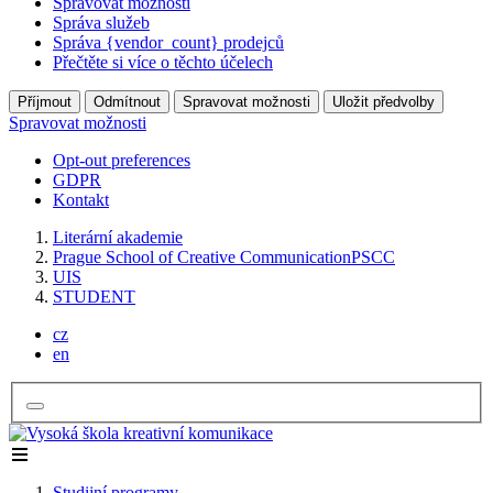
Spravovat možnosti
Správa služeb
Správa {vendor_count} prodejců
Přečtěte si více o těchto účelech
Příjmout
Odmítnout
Spravovat možnosti
Uložit předvolby
Spravovat možnosti
Opt-out preferences
GDPR
Kontakt
Literární akademie
Prague School of Creative Communication
PSCC
UIS
STUDENT
cz
en
Studijní programy