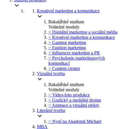
Kreativní marketing a komunikace
Bakalářské studium
Volitelné moduly
> Digitální marketing a sociální média
> Kreativní marketing a komunikace
> Gaming marketing
> Fashion marketing
> Influencer marketing a PR
> Psychologie marketingových
komunikací
> Content creator
Vizuální tvorba
Bakalářské studium
Volitelné moduly
> Video-foto produkce
> Grafický a mediální design
> Animace a vizuální efekty
Literární tvorba
> Nyní na Akademii Michael
MBA