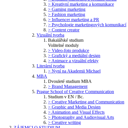
> Kreativní marketing a komunikace
> Gaming marketing
> Fashion marketing
> Influencer marketing a PR
> Psychologie marketingových komunikací
> Content creator
Vizuální tvorba
Bakalářské studium
Volitelné moduly
> Video-foto produkce
> Grafický a mediální design
> Animace a vizuální efekty
Literární tvorba
> Nyní na Akademii Michael
MBA
Dvouleté studium MBA
> Brand Management
Prague School of Creative Communication
Studium v EN / Bc.
> Creative Marketing and Communication
> Graphic and Media Design
> Animation and Visual Effects
> Photography and Audiovisual Arts
> Creative writing
ZÁJEMCI O STUDIUM