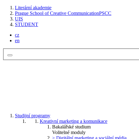
Literární akademie
Prague School of Creative Communication
PSCC
UIS
STUDENT
cz
en
Studijní programy
Kreativní marketing a komunikace
Bakalářské studium
Volitelné moduly
> Digitální marketing a sociální média