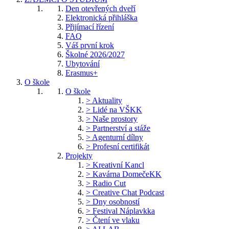
Den otevřených dveří
Elektronická přihláška
Přijímací řízení
FAQ
Váš první krok
Školné 2026/2027
Ubytování
Erasmus+
O škole
O škole
> Aktuality
> Lidé na VŠKK
> Naše prostory
> Partnerství a stáže
> Agenturní dílny
> Profesní certifikát
Projekty
> Kreativní Kancl
> Kavárna DomečeKK
> Radio Cut
> Creative Chat Podcast
> Dny osobností
> Festival Náplavkka
> Čtení ve vlaku