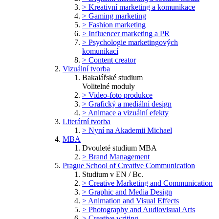
> Kreativní marketing a komunikace
> Gaming marketing
> Fashion marketing
> Influencer marketing a PR
> Psychologie marketingových
komunikací
> Content creator
Vizuální tvorba
Bakalářské studium
Volitelné moduly
> Video-foto produkce
> Grafický a mediální design
> Animace a vizuální efekty
Literární tvorba
> Nyní na Akademii Michael
MBA
Dvouleté studium MBA
> Brand Management
Prague School of Creative Communication
Studium v EN / Bc.
> Creative Marketing and Communication
> Graphic and Media Design
> Animation and Visual Effects
> Photography and Audiovisual Arts
> Creative writing