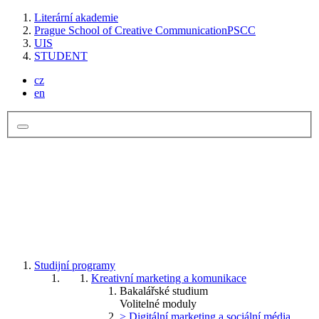
Literární akademie
Prague School of Creative Communication
PSCC
UIS
STUDENT
cz
en
Studijní programy
Kreativní marketing a komunikace
Bakalářské studium
Volitelné moduly
> Digitální marketing a sociální média