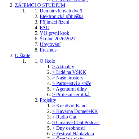
ZÁJEMCI O STUDIUM
Den otevřených dveří
Elektronická přihláška
Přijímací řízení
FAQ
Váš první krok
Školné 2026/2027
Ubytování
Erasmus+
O škole
O škole
> Aktuality
> Lidé na VŠKK
> Naše prostory
> Partnerství a stáže
> Agenturní dílny
> Profesní certifikát
Projekty
> Kreativní Kancl
> Kavárna DomečeKK
> Radio Cut
> Creative Chat Podcast
> Dny osobností
> Festival Náplavkka