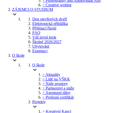
> Photography and Audiovisual Arts
> Creative writing
ZÁJEMCI O STUDIUM
Den otevřených dveří
Elektronická přihláška
Přijímací řízení
FAQ
Váš první krok
Školné 2026/2027
Ubytování
Erasmus+
O škole
O škole
> Aktuality
> Lidé na VŠKK
> Naše prostory
> Partnerství a stáže
> Agenturní dílny
> Profesní certifikát
Projekty
> Kreativní Kancl