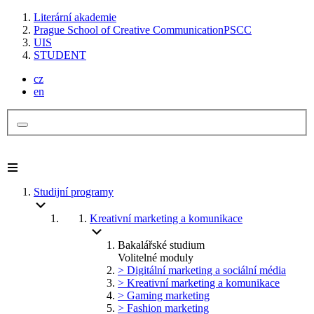
Literární akademie
Prague School of Creative Communication
PSCC
UIS
STUDENT
cz
en
Studijní programy
Kreativní marketing a komunikace
Bakalářské studium
Volitelné moduly
> Digitální marketing a sociální média
> Kreativní marketing a komunikace
> Gaming marketing
> Fashion marketing