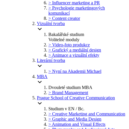
> Influencer marketing a PR
> Psychologie marketingových
komunikací
> Content creator
Vizuální tvorba
Bakalářské studium
Volitelné moduly
> Video-foto produkce
> Grafický a mediální design
> Animace a vizuální efekty
Literární tvorba
> Nyní na Akademii Michael
MBA
Dvouleté studium MBA
> Brand Management
Prague School of Creative Communication
Studium v EN / Bc.
> Creative Marketing and Communication
> Graphic and Media Design
> Animation and Visual Effects