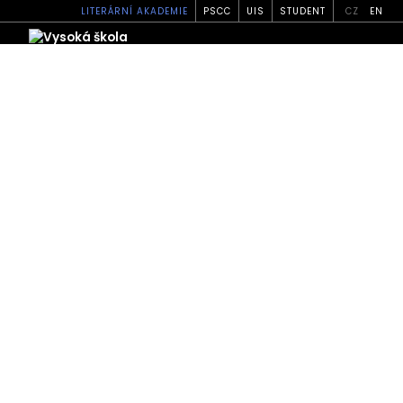
LITERÁRNÍ AKADEMIE
PSCC
UIS
STUDENT
CZ
EN