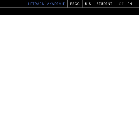
LITERÁRNÍ AKADEMIE
PSCC
UIS
STUDENT
CZ
EN