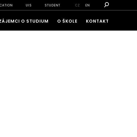
CATION
UIS
STUDENT
CZ
EN
ZÁJEMCI O STUDIUM
O ŠKOLE
KONTAKT