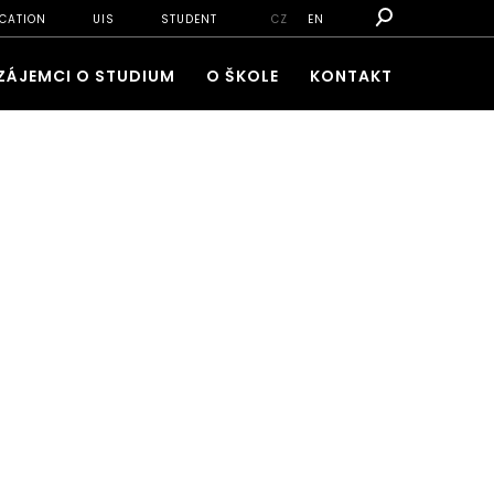
CATION
UIS
STUDENT
CZ
EN
ZÁJEMCI O STUDIUM
O ŠKOLE
KONTAKT